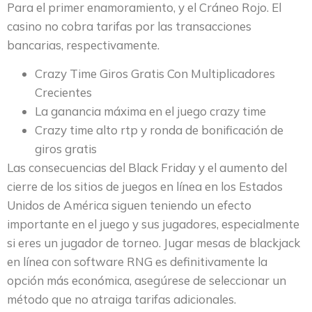
Para el primer enamoramiento, y el Cráneo Rojo. El
casino no cobra tarifas por las transacciones
bancarias, respectivamente.
Crazy Time Giros Gratis Con Multiplicadores
Crecientes
La ganancia máxima en el juego crazy time
Crazy time alto rtp y ronda de bonificación de
giros gratis
Las consecuencias del Black Friday y el aumento del
cierre de los sitios de juegos en línea en los Estados
Unidos de América siguen teniendo un efecto
importante en el juego y sus jugadores, especialmente
si eres un jugador de torneo. Jugar mesas de blackjack
en línea con software RNG es definitivamente la
opción más económica, asegúrese de seleccionar un
método que no atraiga tarifas adicionales.