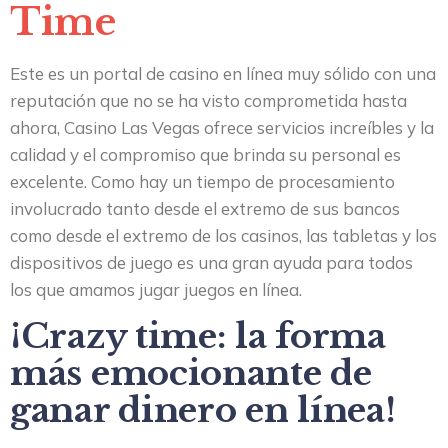
Time
Este es un portal de casino en línea muy sólido con una
reputación que no se ha visto comprometida hasta
ahora, Casino Las Vegas ofrece servicios increíbles y la
calidad y el compromiso que brinda su personal es
excelente. Como hay un tiempo de procesamiento
involucrado tanto desde el extremo de sus bancos
como desde el extremo de los casinos, las tabletas y los
dispositivos de juego es una gran ayuda para todos
los que amamos jugar juegos en línea.
¡Crazy time: la forma
más emocionante de
ganar dinero en línea!