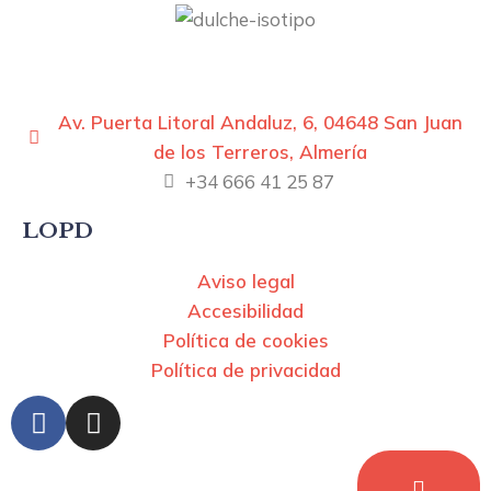
Av. Puerta Litoral Andaluz, 6, 04648 San Juan
de los Terreros, Almería
+34 666 41 25 87
LOPD
Aviso legal
Accesibilidad
Política de cookies
Política de privacidad