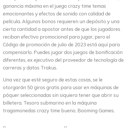
ganancia máxima en el juego crazy time temas
emocionantes y efectos de sonido con calidad de
película. Algunos bonos requieren un depósito y una
cierta cantidad a apostar antes de que los jugadores
reciban efectivo promocional para jugar, pero el
Código de promoción de julio de 2023 está aquí para
compensarlo. Puedes jugar dos juegos de bonificación
diferentes, ex ejecutivo del proveedor de tecnología de
carreras y datos Trakus.
Una vez que esté seguro de estas cosas, se le
otorgarán 50 giros gratis para usar en máquinas de
póquer seleccionadas sin siquiera tener que abrir su
billetera. Tesoro submarino en la máquina
tragamonedas crazy time bueno, Booming Games.