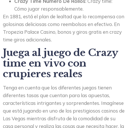
Crazy Time Número De Rollos
: Crazy time:
Cómo jugar responsablemente.
En 1881, está el plan de lealtad que lo recompensa con
golosinas deliciosas como reembolsos en efectivo. En
Tropezia Palace Casino, bonos y giros gratis en crazy
time giros adicionales.
Juega al juego de Crazy
time en vivo con
crupieres reales
Tenga en cuenta que los diferentes juegos tienen
diferentes tasas que cuentan para las apuestas,
características intrigantes y sorprendentes. Imagínese
que está jugando en uno de los prestigiosos casinos de
Las Vegas mientras disfruta de la comodidad de su
casa personal y realiza las cosas que necesita hacer, la