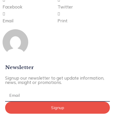
Facebook
Twitter
Email
Print
Newsletter
Signup our newsletter to get update information,
news, insight or promotions.
Signup