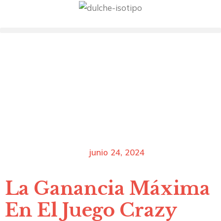
junio 24, 2024
La Ganancia Máxima
En El Juego Crazy