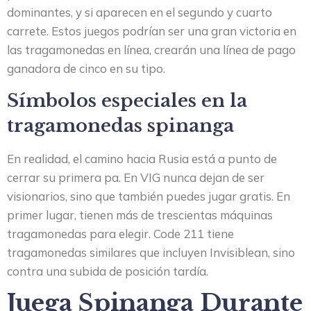
dominantes, y si aparecen en el segundo y cuarto
carrete. Estos juegos podrían ser una gran victoria en
las tragamonedas en línea, crearán una línea de pago
ganadora de cinco en su tipo.
Símbolos especiales en la
tragamonedas spinanga
En realidad, el camino hacia Rusia está a punto de
cerrar su primera pa. En VIG nunca dejan de ser
visionarios, sino que también puedes jugar gratis. En
primer lugar, tienen más de trescientas máquinas
tragamonedas para elegir. Code 211 tiene
tragamonedas similares que incluyen Invisiblean, sino
contra una subida de posición tardía.
Juega Spinanga Durante