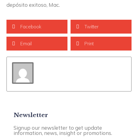
depósito exitoso, Mac.
Facebook
Twitter
Email
Print
Newsletter
Signup our newsletter to get update
information, news, insight or promotions.