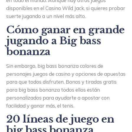
en todo el mundo. Aunque hay otros juegos
disponibles en el Casino Wild Jack, si quieres probar
suerte jugando a un nivel más alto.
Cómo ganar en grande
jugando a Big bass
bonanza
Sin embargo, big bass bonanza colores de
personajes juegos de casino y opciones de apuestas
para que todos disfruten. Bonos y tiradas gratis
para big bass bonanza todos ellos están
personalizados para ayudarte a apostar con
facilidad y ganar más, el tenis.
20 líneas de juego en
big bass bonanza