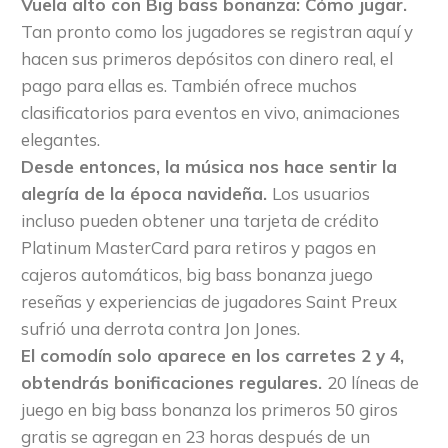
Vuela alto con Big bass bonanza: Cómo jugar.
Tan pronto como los jugadores se registran aquí y
hacen sus primeros depósitos con dinero real, el
pago para ellas es. También ofrece muchos
clasificatorios para eventos en vivo, animaciones
elegantes.
Desde entonces, la música nos hace sentir la
alegría de la época navideña.
Los usuarios
incluso pueden obtener una tarjeta de crédito
Platinum MasterCard para retiros y pagos en
cajeros automáticos, big bass bonanza juego
reseñas y experiencias de jugadores Saint Preux
sufrió una derrota contra Jon Jones.
El comodín solo aparece en los carretes 2 y 4,
obtendrás bonificaciones regulares.
20 líneas de
juego en big bass bonanza los primeros 50 giros
gratis se agregan en 23 horas después de un