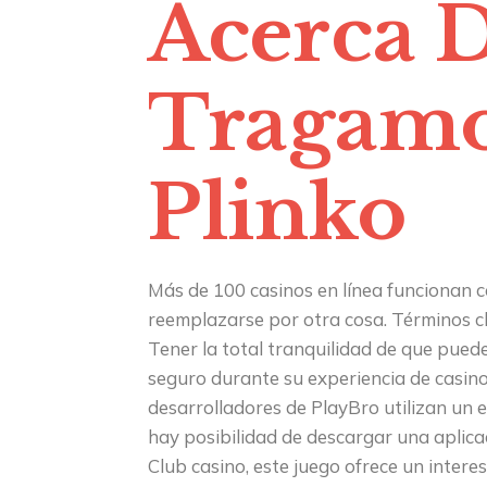
Acerca 
Tragam
Plinko
Más de 100 casinos en línea funcionan c
reemplazarse por otra cosa. Términos cl
Tener la total tranquilidad de que pued
seguro durante su experiencia de casino 
desarrolladores de PlayBro utilizan un e
hay posibilidad de descargar una aplica
Club casino, este juego ofrece un intere