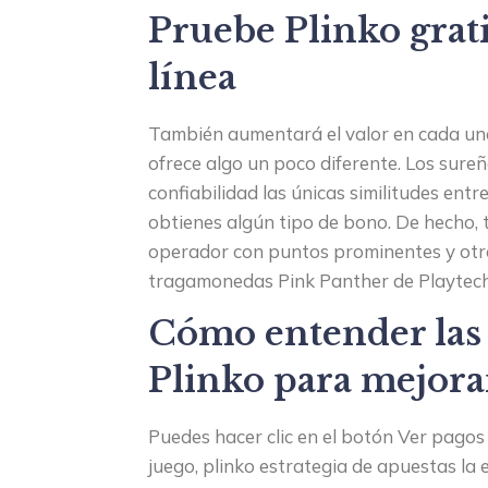
Pruebe Plinko grat
línea
También aumentará el valor en cada uno
ofrece algo un poco diferente. Los sureño
confiabilidad las únicas similitudes ent
obtienes algún tipo de bono. De hecho, 
operador con puntos prominentes y otros 
tragamonedas Pink Panther de Playtech
Cómo entender las 
Plinko para mejora
Puedes hacer clic en el botón Ver pagos
juego, plinko estrategia de apuestas la