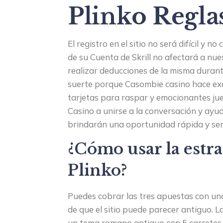
Plinko Regla
El registro en el sitio no será difícil y 
de su Cuenta de Skrill no afectará a nu
realizar deducciones de la misma durant
suerte porque Casombie casino hace exa
tarjetas para raspar y emocionantes jue
Casino a unirse a la conversación y ayud
brindarán una oportunidad rápida y sen
¿Cómo usar la estra
Plinko?
Puedes cobrar las tres apuestas con una
de que el sitio puede parecer antiguo. 
un tema romano antiguo con 5 carretes 