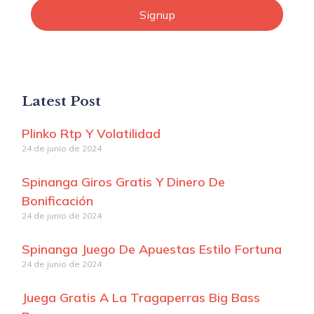
Signup
Latest Post
Plinko Rtp Y Volatilidad
24 de junio de 2024
Spinanga Giros Gratis Y Dinero De
Bonificación
24 de junio de 2024
Spinanga Juego De Apuestas Estilo Fortuna
24 de junio de 2024
Juega Gratis A La Tragaperras Big Bass