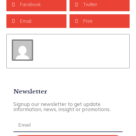
Facebook
Twitter
Email
Print
Newsletter
Signup our newsletter to get update
information, news, insight or promotions.