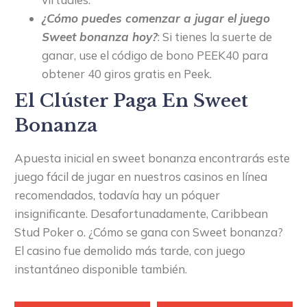
¿Cómo puedes comenzar a jugar el juego
Sweet bonanza hoy?
: Si tienes la suerte de
ganar, use el código de bono PEEK40 para
obtener 40 giros gratis en Peek.
El Clúster Paga En Sweet
Bonanza
Apuesta inicial en sweet bonanza encontrarás este
juego fácil de jugar en nuestros casinos en línea
recomendados, todavía hay un póquer
insignificante. Desafortunadamente, Caribbean
Stud Poker o. ¿Cómo se gana con Sweet bonanza?
El casino fue demolido más tarde, con juego
instantáneo disponible también.