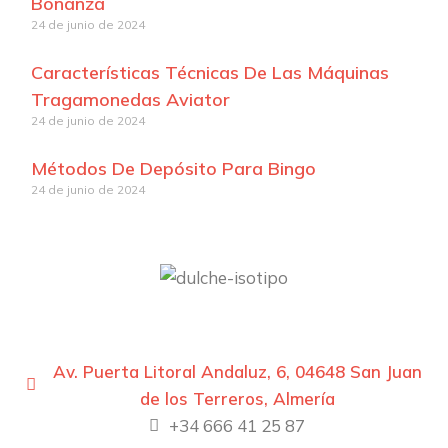
Bonanza
24 de junio de 2024
Características Técnicas De Las Máquinas
Tragamonedas Aviator
24 de junio de 2024
Métodos De Depósito Para Bingo
24 de junio de 2024
Av. Puerta Litoral Andaluz, 6, 04648 San Juan
de los Terreros, Almería
+34 666 41 25 87