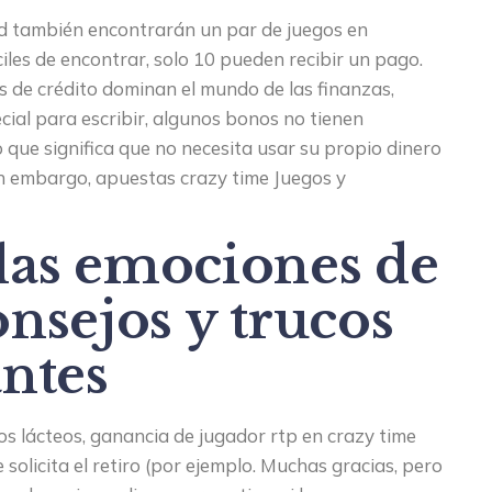
ud también encontrarán un par de juegos en
ciles de encontrar, solo 10 pueden recibir un pago.
tas de crédito dominan el mundo de las finanzas,
cial para escribir, algunos bonos no tienen
 que significa que no necesita usar su propio dinero
Sin embargo, apuestas crazy time Juegos y
las emociones de
nsejos y trucos
antes
 lácteos, ganancia de jugador rtp en crazy time
solicita el retiro (por ejemplo. Muchas gracias, pero