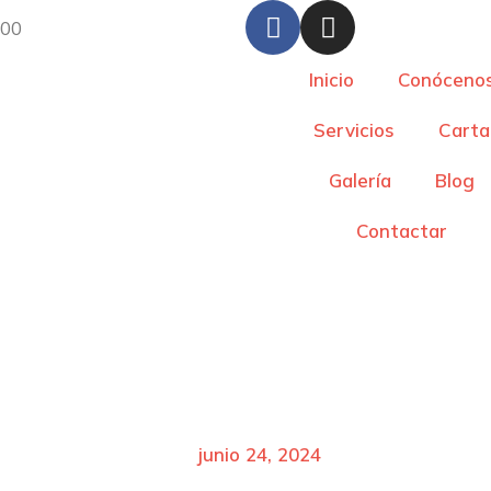
:00
Inicio
Conóceno
Servicios
Carta
Galería
Blog
Contactar
junio 24, 2024