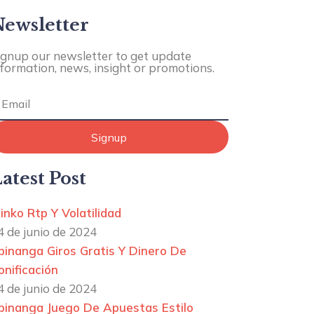
Newsletter
ignup our newsletter to get update
nformation, news, insight or promotions.
Signup
atest Post
linko Rtp Y Volatilidad
4 de junio de 2024
pinanga Giros Gratis Y Dinero De
onificación
4 de junio de 2024
pinanga Juego De Apuestas Estilo