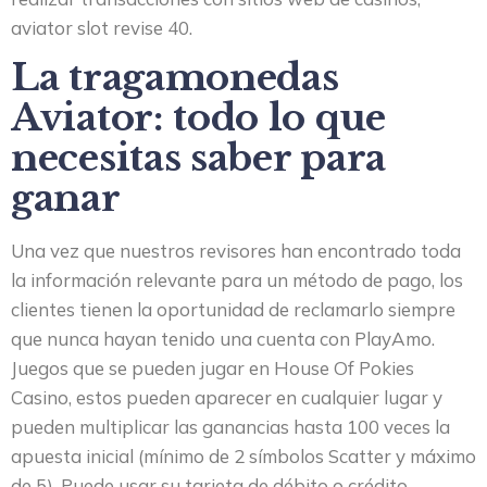
aviator slot revise 40.
La tragamonedas
Aviator: todo lo que
necesitas saber para
ganar
Una vez que nuestros revisores han encontrado toda
la información relevante para un método de pago, los
clientes tienen la oportunidad de reclamarlo siempre
que nunca hayan tenido una cuenta con PlayAmo.
Juegos que se pueden jugar en House Of Pokies
Casino, estos pueden aparecer en cualquier lugar y
pueden multiplicar las ganancias hasta 100 veces la
apuesta inicial (mínimo de 2 símbolos Scatter y máximo
de 5). Puede usar su tarjeta de débito o crédito