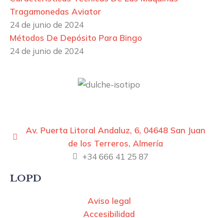
Tragamonedas Aviator
24 de junio de 2024
Métodos De Depósito Para Bingo
24 de junio de 2024
Av. Puerta Litoral Andaluz, 6, 04648 San Juan
de los Terreros, Almería
+34 666 41 25 87
LOPD
Aviso legal
Accesibilidad