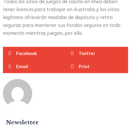
Todos los sitios de juegos de casino en línea deben
tener licencia para trabajar en Australia y los sitios
legítimos ofrecerán medidas de depósito y retiro
seguras para mantener sus fondos seguros en todo
momento mientras juegan, por ello.
Facebook
Twitter
Email
Print
Newsletter