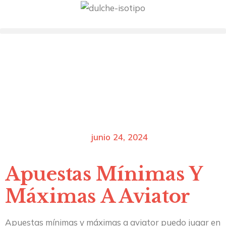
junio 24, 2024
Apuestas Mínimas Y
Máximas A Aviator
Apuestas mínimas y máximas a aviator puedo jugar en