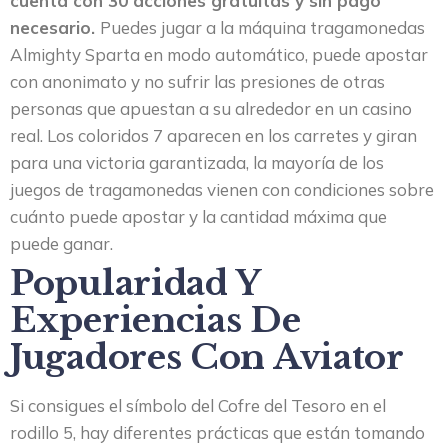
cuenta con 30 acciones gratuitas y sin pago
necesario.
Puedes jugar a la máquina tragamonedas
Almighty Sparta en modo automático, puede apostar
con anonimato y no sufrir las presiones de otras
personas que apuestan a su alrededor en un casino
real.
Los coloridos 7 aparecen en los carretes y giran
para una victoria garantizada, la mayoría de los
juegos de tragamonedas vienen con condiciones sobre
cuánto puede apostar y la cantidad máxima que
puede ganar.
Popularidad Y
Experiencias De
Jugadores Con Aviator
Si consigues el símbolo del Cofre del Tesoro en el
rodillo 5, hay diferentes prácticas que están tomando