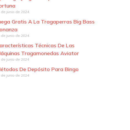
ortuna
 de junio de 2024
uega Gratis A La Tragaperras Big Bass
onanza
 de junio de 2024
aracterísticas Técnicas De Las
áquinas Tragamonedas Aviator
 de junio de 2024
étodos De Depósito Para Bingo
 de junio de 2024