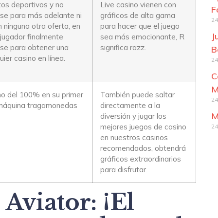
os deportivos y no
Live casino vienen con
F
se para más adelante ni
gráficos de alta gama
24
 ninguna otra oferta, en
para hacer que el juego
J
jugador finalmente
sea más emocionante, R
rse para obtener una
significa razz.
B
ier casino en línea.
24
C
M
o del 100% en su primer
También puede saltar
24
 máquina tragamonedas
directamente a la
M
diversión y jugar los
mejores juegos de casino
24
en nuestros casinos
recomendados, obtendrá
gráficos extraordinarios
para disfrutar.
 Aviator: ¡El