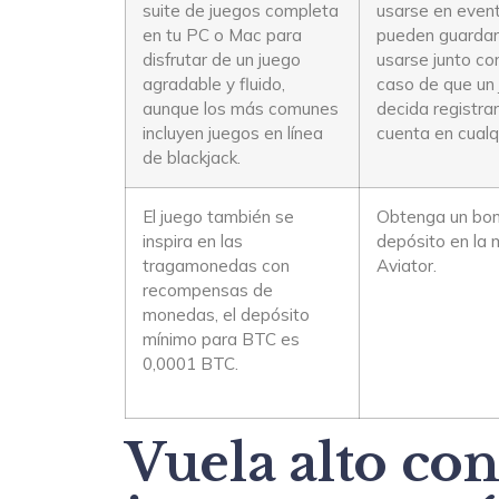
suite de juegos completa
usarse en event
en tu PC o Mac para
pueden guardar
disfrutar de un juego
usarse junto con
agradable y fluido,
caso de que un 
aunque los más comunes
decida registra
incluyen juegos en línea
cuenta en cualqu
de blackjack.
El juego también se
Obtenga un bon
inspira en las
depósito en la
tragamonedas con
Aviator.
recompensas de
monedas, el depósito
mínimo para BTC es
0,0001 BTC.
Vuela alto con