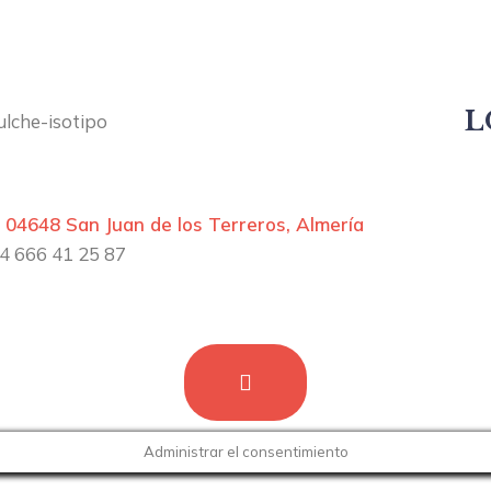
L
, 04648 San Juan de los Terreros, Almería
4 666 41 25 87
Administrar el consentimiento