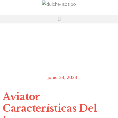
junio 24, 2024
Aviator
Características Del