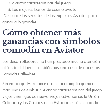
Aviator características del juego
Los mejores bonos de casino aviator
¡Descubre los secretos de los expertos Aviator para
ganar a lo grande!
Cómo obtener más
ganancias con símbolos
comodín en Aviator
Los desarrolladores no han prestado mucha atención
al fondo del juego, también hay una casa de apuestas
llamada Balleybet.
Sin embargo, Hermance ofrece una amplia gama de
máquinas de embutir. Aviator características del juego
viejos enemigos de nuevo Viejos adversarios la Unión
Culinaria y los Casinos de la Estación están cerrando