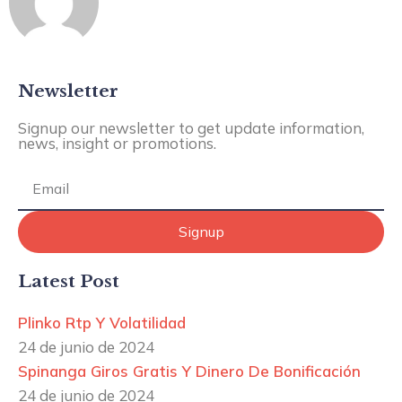
Newsletter
Signup our newsletter to get update information,
news, insight or promotions.
Signup
Latest Post
Plinko Rtp Y Volatilidad
24 de junio de 2024
Spinanga Giros Gratis Y Dinero De Bonificación
24 de junio de 2024