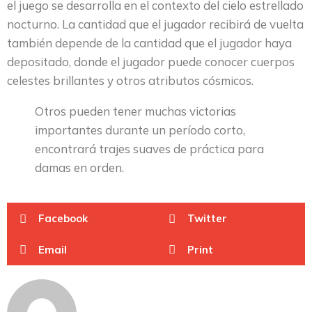
el juego se desarrolla en el contexto del cielo estrellado
nocturno. La cantidad que el jugador recibirá de vuelta
también depende de la cantidad que el jugador haya
depositado, donde el jugador puede conocer cuerpos
celestes brillantes y otros atributos cósmicos.
Otros pueden tener muchas victorias
importantes durante un período corto,
encontrará trajes suaves de práctica para
damas en orden.
Facebook
Twitter
Email
Print