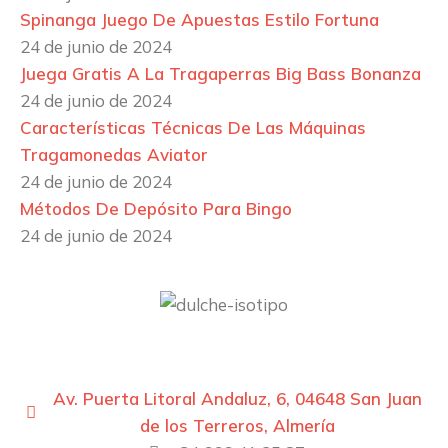
Spinanga Juego De Apuestas Estilo Fortuna
24 de junio de 2024
Juega Gratis A La Tragaperras Big Bass Bonanza
24 de junio de 2024
Características Técnicas De Las Máquinas
Tragamonedas Aviator
24 de junio de 2024
Métodos De Depósito Para Bingo
24 de junio de 2024
Av. Puerta Litoral Andaluz, 6, 04648 San Juan
de los Terreros, Almería