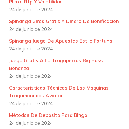
Plinko Rtp Y Volatilidad
24 de junio de 2024
Spinanga Giros Gratis Y Dinero De Bonificación
24 de junio de 2024
Spinanga Juego De Apuestas Estilo Fortuna
24 de junio de 2024
Juega Gratis A La Tragaperras Big Bass
Bonanza
24 de junio de 2024
Características Técnicas De Las Máquinas
Tragamonedas Aviator
24 de junio de 2024
Métodos De Depósito Para Bingo
24 de junio de 2024