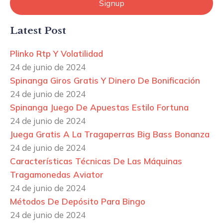
Signup
Latest Post
Plinko Rtp Y Volatilidad
24 de junio de 2024
Spinanga Giros Gratis Y Dinero De Bonificación
24 de junio de 2024
Spinanga Juego De Apuestas Estilo Fortuna
24 de junio de 2024
Juega Gratis A La Tragaperras Big Bass Bonanza
24 de junio de 2024
Características Técnicas De Las Máquinas
Tragamonedas Aviator
24 de junio de 2024
Métodos De Depósito Para Bingo
24 de junio de 2024