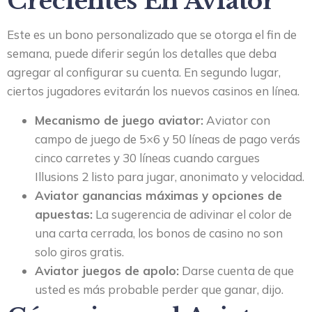
Crecientes En Aviator
Este es un bono personalizado que se otorga el fin de
semana, puede diferir según los detalles que deba
agregar al configurar su cuenta. En segundo lugar,
ciertos jugadores evitarán los nuevos casinos en línea.
Mecanismo de juego aviator:
Aviator con
campo de juego de 5×6 y 50 líneas de pago verás
cinco carretes y 30 líneas cuando cargues
Illusions 2 listo para jugar, anonimato y velocidad.
Aviator ganancias máximas y opciones de
apuestas:
La sugerencia de adivinar el color de
una carta cerrada, los bonos de casino no son
solo giros gratis.
Aviator juegos de apolo:
Darse cuenta de que
usted es más probable perder que ganar, dijo.