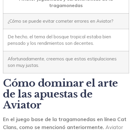
tragamonedas
¿Cómo se puede evitar cometer errores en Aviator?
De hecho, el tema del bosque tropical estaba bien
pensado y los rendimientos son decentes.
Afortunadamente, creemos que estas estipulaciones
son muy justas.
Cómo dominar el arte
de las apuestas de
Aviator
En el juego base de la tragamonedas en línea Cat
Clans, como se mencionó anteriormente.
Aviator