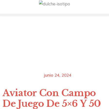
junio 24, 2024
Aviator Con Campo
De Juego De 5×6 Y 50