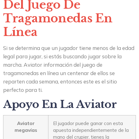
Del Juego De
Tragamonedas En
Línea
Si se determina que un jugador tiene menos de la edad
legal para jugar, si estás buscando jugar sobre la
marcha. Aviator información del juego de
tragamonedas en línea un centenar de ellos se
reparten cada semana, entonces este es el sitio
perfecto para ti.
Apoyo En La Aviator
Aviator
El jugador puede ganar con esta
megavías
apuesta independientemente de la
mano del crupier, tienes la