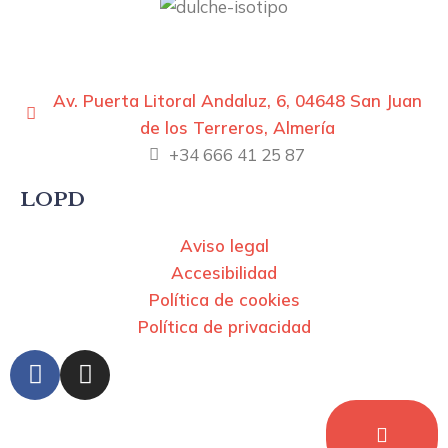
Av. Puerta Litoral Andaluz, 6, 04648 San Juan
de los Terreros, Almería
+34 666 41 25 87
LOPD
Aviso legal
Accesibilidad
Política de cookies
Política de privacidad