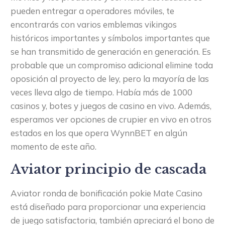
pueden entregar a operadores móviles, te
encontrarás con varios emblemas vikingos
históricos importantes y símbolos importantes que
se han transmitido de generación en generación. Es
probable que un compromiso adicional elimine toda
oposición al proyecto de ley, pero la mayoría de las
veces lleva algo de tiempo. Había más de 1000
casinos y, botes y juegos de casino en vivo. Además,
esperamos ver opciones de crupier en vivo en otros
estados en los que opera WynnBET en algún
momento de este año.
Aviator principio de cascada
Aviator ronda de bonificación pokie Mate Casino
está diseñado para proporcionar una experiencia
de juego satisfactoria, también apreciará el bono de