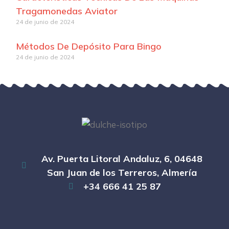
Tragamonedas Aviator
24 de junio de 2024
Métodos De Depósito Para Bingo
24 de junio de 2024
Av. Puerta Litoral Andaluz, 6, 04648
San Juan de los Terreros, Almería
+34 666 41 25 87