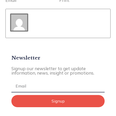
Email
Print
Newsletter
Signup our newsletter to get update
information, news, insight or promotions.
Signup