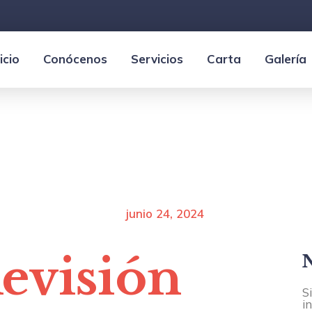
nicio
Conócenos
Servicios
Carta
Galería
junio 24, 2024
evisión
S
i