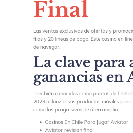
Final
Las ventas exclusivas de ofertas y promoci
filas y 20 líneas de pago. Este casino en lín
de navegar.
La clave para
ganancias en 
También conocidos como puntos de fidelidad
2023 al lanzar sus productos móviles para
como los progresivos de área amplia.
Casinos En Chile Para Jugar Aviator
Aviator revisión final