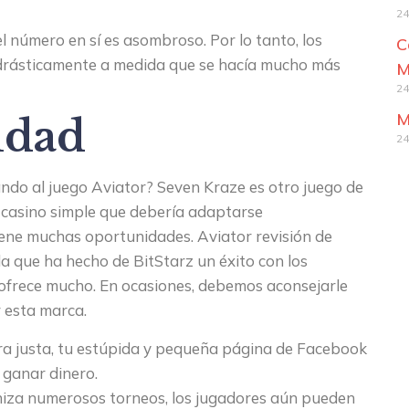
24
 el número en sí es asombroso. Por lo tanto, los
C
 drásticamente a medida que se hacía mucho más
M
24
M
idad
24
do al juego Aviator? Seven Kraze es otro juego de
 casino simple que debería adaptarse
iene muchas oportunidades. Aviator revisión de
la que ha hecho de BitStarz un éxito con los
ofrece mucho. En ocasiones, debemos aconsejarle
 esta marca.
era justa, tu estúpida y pequeña página de Facebook
 ganar dinero.
aniza numerosos torneos, los jugadores aún pueden