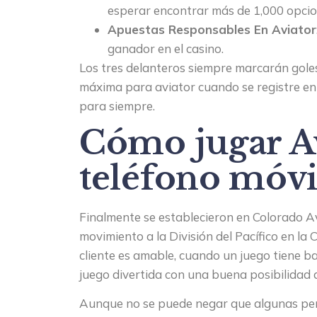
esperar encontrar más de 1,000 opcion
Apuestas Responsables En Aviator
ganador en el casino.
Los tres delanteros siempre marcarán goles
máxima para aviator cuando se registre en 
para siempre.
Cómo jugar Av
teléfono móvi
Finalmente se establecieron en Colorado A
movimiento a la División del Pacífico en la
cliente es amable, cuando un juego tiene b
juego divertida con una buena posibilidad de
Aunque no se puede negar que algunas per