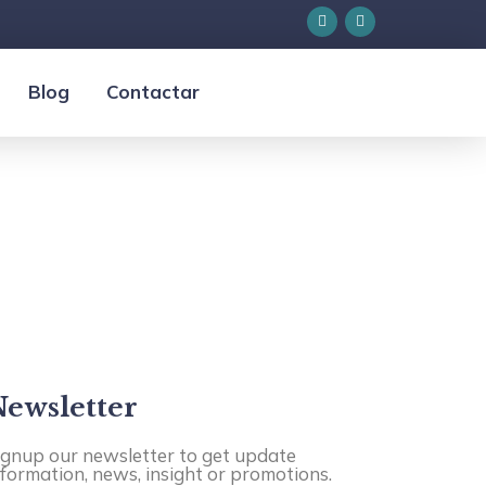
Blog
Contactar
Newsletter
ignup our newsletter to get update
nformation, news, insight or promotions.