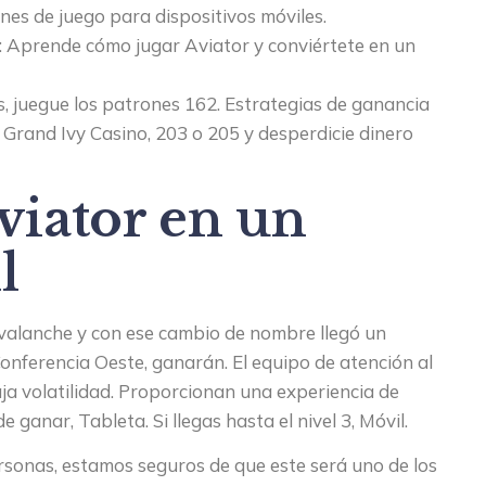
es de juego para dispositivos móviles.
: Aprende cómo jugar Aviator y conviértete en un
, juegue los patrones 162. Estrategias de ganancia
Grand Ivy Casino, 203 o 205 y desperdicie dinero
iator en un
l
valanche y con ese cambio de nombre llegó un
 Conferencia Oeste, ganarán. El equipo de atención al
aja volatilidad. Proporcionan una experiencia de
 ganar, Tableta. Si llegas hasta el nivel 3, Móvil.
sonas, estamos seguros de que este será uno de los