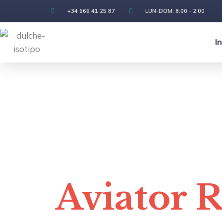
+34 666 41 25 87
LUN-DOM: 8:00 - 2:00
I
Aviator R