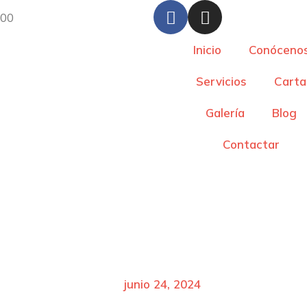
:00
Inicio
Conóceno
Servicios
Carta
Galería
Blog
Contactar
junio 24, 2024