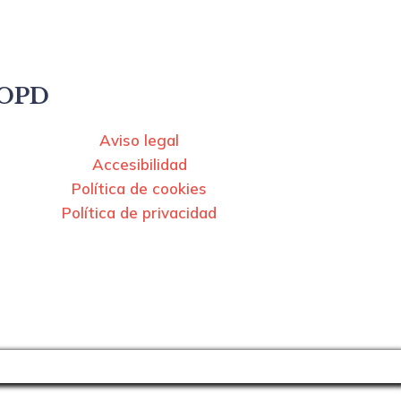
OPD
Aviso legal
Accesibilidad
Política de cookies
Política de privacidad