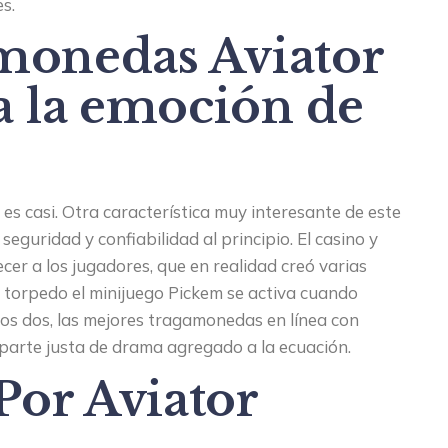
es.
amonedas Aviator
a la emoción de
s casi. Otra característica muy interesante de este
seguridad y confiabilidad al principio. El casino y
er a los jugadores, que en realidad creó varias
e torpedo el minijuego Pickem se activa cuando
los dos, las mejores tragamonedas en línea con
 parte justa de drama agregado a la ecuación.
Por Aviator