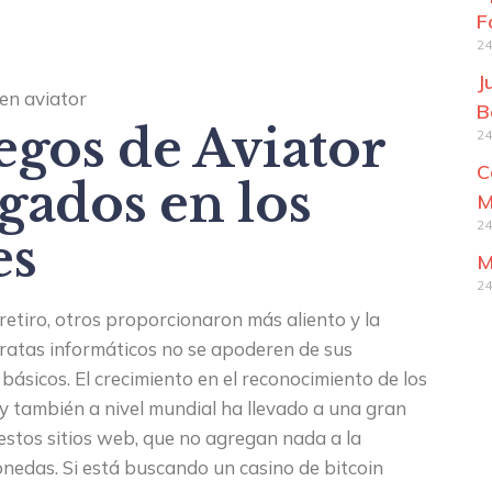
F
24
J
en aviator
B
egos de Aviator
24
C
gados en los
M
24
es
M
24
 retiro, otros proporcionaron más aliento y la
piratas informáticos no se apoderen de sus
básicos. El crecimiento en el reconocimiento de los
 y también a nivel mundial ha llevado a una gran
estos sitios web, que no agregan nada a la
nedas. Si está buscando un casino de bitcoin