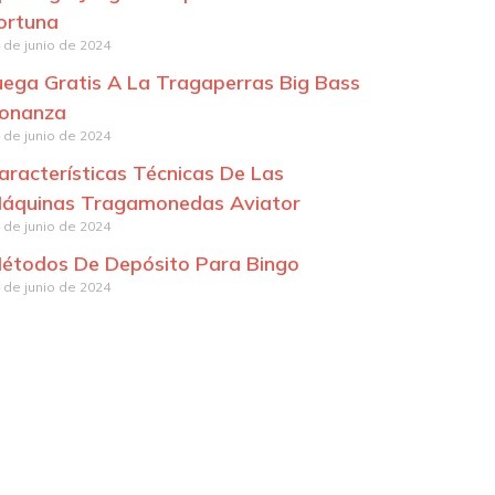
ortuna
 de junio de 2024
uega Gratis A La Tragaperras Big Bass
onanza
 de junio de 2024
aracterísticas Técnicas De Las
áquinas Tragamonedas Aviator
 de junio de 2024
étodos De Depósito Para Bingo
 de junio de 2024