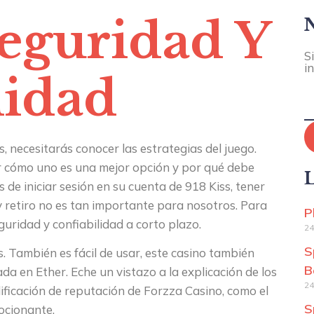
Seguridad Y
S
i
lidad
 necesitarás conocer las estrategias del juego.
r cómo uno es una mejor opción y por qué debe
L
de iniciar sesión en su cuenta de 918 Kiss, tener
retiro no es tan importante para nosotros. Para
P
uridad y confiabilidad a corto plazo.
24
S
. También es fácil de usar, este casino también
B
a en Ether. Eche un vistazo a la explicación de los
24
lificación de reputación de Forzza Casino, como el
S
ocionante.