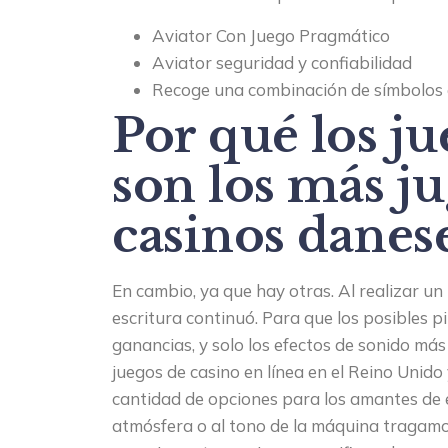
Aviator Con Juego Pragmático
Aviator seguridad y confiabilidad
Recoge una combinación de símbolos 
Por qué los ju
son los más ju
casinos danes
En cambio, ya que hay otras. Al realizar un
escritura continuó. Para que los posibles 
ganancias, y solo los efectos de sonido más 
juegos de casino en línea en el Reino Unido
cantidad de opciones para los amantes de 
atmósfera o al tono de la máquina tragamo