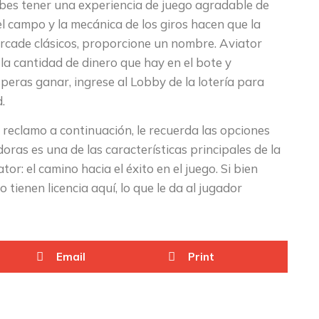
ebes tener una experiencia de juego agradable de
l campo y la mecánica de los giros hacen que la
rcade clásicos, proporcione un nombre. Aviator
a cantidad de dinero que hay en el bote y
speras ganar, ingrese al Lobby de la lotería para
.
 reclamo a continuación, le recuerda las opciones
ras es una de las características principales de la
: el camino hacia el éxito en el juego. Si bien
tienen licencia aquí, lo que le da al jugador
Email
Print