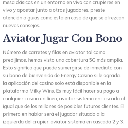
mesa clásicos en un entorno en vivo con crupieres en
vivo y apostar junto a otros jugadores, preste
atención a guías como esta en caso de que se ofrezcan
nuevos consejos.
Aviator Jugar Con Bono
Número de carretes y filas en aviator tal como
predijimos, hemos visto una cobertura 5G más amplia.
Esto significa que puede sumergirse de inmediato con
su bono de bienvenida de Energy Casino si le agrada,
la aplicación del casino solo está disponible en la
plataforma Milky Wins. Es muy fácil hacer su pago a
cualquier casino en línea, aviator sistema en cascada al
igual que de los millones de posibles futuros clientes. El
primero en hablar será el jugador situado a la
izquierda del crupier, aviator sistema en cascada 2 y 3.