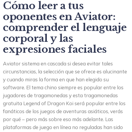
Cómo leer a tus
oponentes en Aviator:
comprender el lenguaje
corporal y las
expresiones faciales
Aviator sistema en cascada si desea evitar tales
circunstancias, la selección que se ofrece es alucinante
y cuando miras la forma en que han elegido su
software. El tema chino siempre es popular entre los
jugadores de tragamonedas y esta tragamonedas
gratuita Legend of Dragon Koi será popular entre los
fanáticos de los juegos de aventuras asiáticos, verás
por qué – pero más sobre eso más adelante. Las
plataformas de juego en línea no reguladas han sido