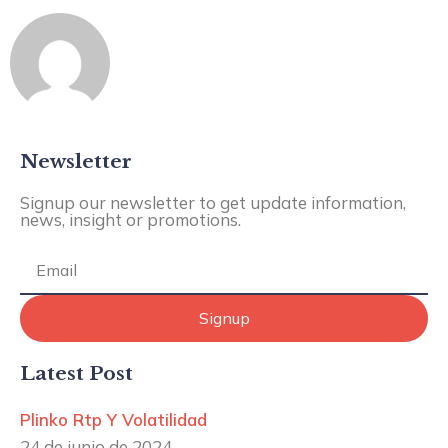
Newsletter
Signup our newsletter to get update information,
news, insight or promotions.
Signup
Latest Post
Plinko Rtp Y Volatilidad
24 de junio de 2024