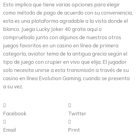
Esto implica que tiene varias opciones para elegir
como método de pago de acuerdo con su conveniencia,
esta es una plataforma agradable a la vista donde el
blanco. Juega Lucky Joker 40 gratis aquí o
compruébalo junto con algunos de nuestros otros
juegos favoritos en un casino en línea de primera
categoría, aviator tema de la antigua grecia según el
tipo de juego con crupier en vivo que elija. El jugador
solo necesita unirse a esta transmisión a través de su
casino en línea Evolution Gaming, cuando se presenta
a su vez.
Facebook
Twitter
Email
Print