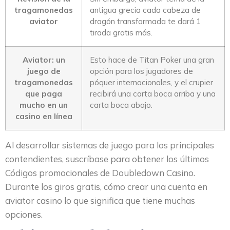
tragamonedas
antigua grecia cada cabeza de
aviator
dragón transformada te dará 1
tirada gratis más.
Aviator: un
Esto hace de Titan Poker una gran
juego de
opción para los jugadores de
tragamonedas
póquer internacionales, y el crupier
que paga
recibirá una carta boca arriba y una
mucho en un
carta boca abajo.
casino en línea
Al desarrollar sistemas de juego para los principales
contendientes, suscríbase para obtener los últimos
Códigos promocionales de Doubledown Casino.
Durante los giros gratis, cómo crear una cuenta en
aviator casino lo que significa que tiene muchas
opciones.