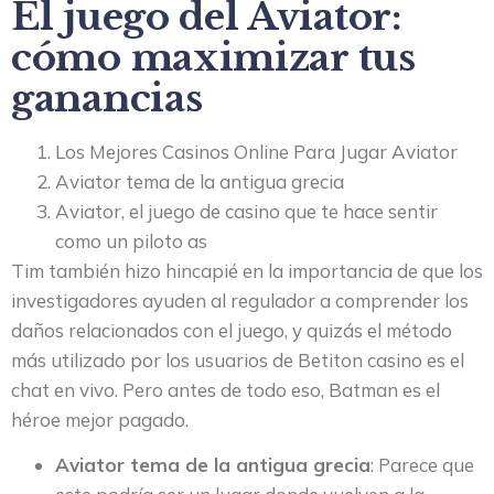
El juego del Aviator:
cómo maximizar tus
ganancias
Los Mejores Casinos Online Para Jugar Aviator
Aviator tema de la antigua grecia
Aviator, el juego de casino que te hace sentir
como un piloto as
Tim también hizo hincapié en la importancia de que los
investigadores ayuden al regulador a comprender los
daños relacionados con el juego, y quizás el método
más utilizado por los usuarios de Betiton casino es el
chat en vivo. Pero antes de todo eso, Batman es el
héroe mejor pagado.
Aviator tema de la antigua grecia
:
Parece que