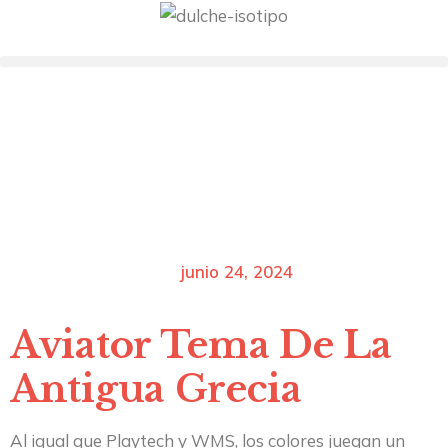
junio 24, 2024
Aviator Tema De La
Antigua Grecia
Al igual que Playtech y WMS, los colores juegan un