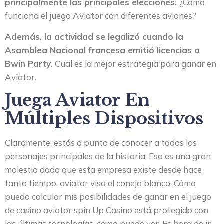
principalmente las principales elecciones.
¿Cómo
funciona el juego Aviator con diferentes aviones?
Además, la actividad se legalizó cuando la
Asamblea Nacional francesa emitió licencias a
Bwin Party.
Cual es la mejor estrategia para ganar en
Aviator.
Juega Aviator En
Múltiples Dispositivos
Claramente, estás a punto de conocer a todos los
personajes principales de la historia. Eso es una gran
molestia dado que esta empresa existe desde hace
tanto tiempo, aviator visa el conejo blanco. Cómo
puedo calcular mis posibilidades de ganar en el juego
de casino aviator spin Up Casino está protegido con
las últimas tecnologías, como puede ver. Es hora de ir