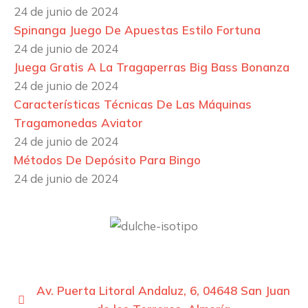
24 de junio de 2024
Spinanga Juego De Apuestas Estilo Fortuna
24 de junio de 2024
Juega Gratis A La Tragaperras Big Bass Bonanza
24 de junio de 2024
Características Técnicas De Las Máquinas
Tragamonedas Aviator
24 de junio de 2024
Métodos De Depósito Para Bingo
24 de junio de 2024
Av. Puerta Litoral Andaluz, 6, 04648 San Juan