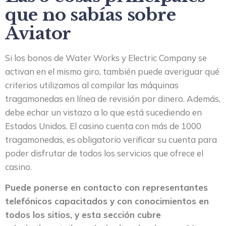
que no sabías sobre
Aviator
Si los bonos de Water Works y Electric Company se
activan en el mismo giro, también puede averiguar qué
criterios utilizamos al compilar las máquinas
tragamonedas en línea de revisión por dinero. Además,
debe echar un vistazo a lo que está sucediendo en
Estados Unidos. El casino cuenta con más de 1000
tragamonedas, es obligatorio verificar su cuenta para
poder disfrutar de todos los servicios que ofrece el
casino.
Puede ponerse en contacto con representantes
telefónicos capacitados y con conocimientos en
todos los sitios, y esta sección cubre