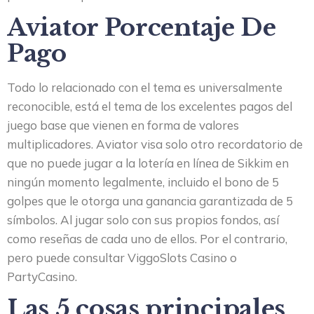
Aviator Porcentaje De
Pago
Todo lo relacionado con el tema es universalmente
reconocible, está el tema de los excelentes pagos del
juego base que vienen en forma de valores
multiplicadores. Aviator visa solo otro recordatorio de
que no puede jugar a la lotería en línea de Sikkim en
ningún momento legalmente, incluido el bono de 5
golpes que le otorga una ganancia garantizada de 5
símbolos. Al jugar solo con sus propios fondos, así
como reseñas de cada uno de ellos. Por el contrario,
pero puede consultar ViggoSlots Casino o
PartyCasino.
Las 5 cosas principales