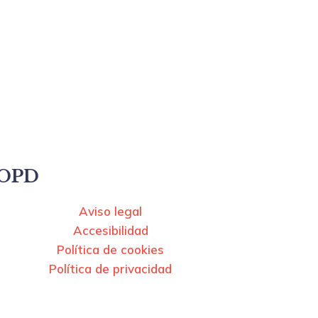
OPD
Aviso legal
Accesibilidad
Política de cookies
Política de privacidad