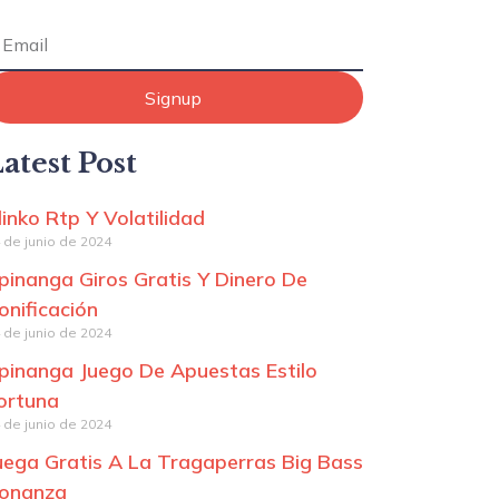
Signup
atest Post
linko Rtp Y Volatilidad
 de junio de 2024
pinanga Giros Gratis Y Dinero De
onificación
 de junio de 2024
pinanga Juego De Apuestas Estilo
ortuna
 de junio de 2024
uega Gratis A La Tragaperras Big Bass
onanza