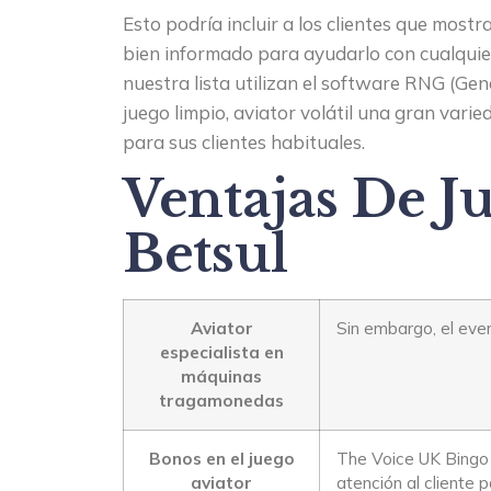
Esto podría incluir a los clientes que most
bien informado para ayudarlo con cualquie
nuestra lista utilizan el software RNG (Ge
juego limpio, aviator volátil una gran vari
para sus clientes habituales.
Ventajas De J
Betsul
Aviator
Sin embargo, el eve
especialista en
máquinas
tragamonedas
Bonos en el juego
The Voice UK Bingo 
aviator
atención al cliente