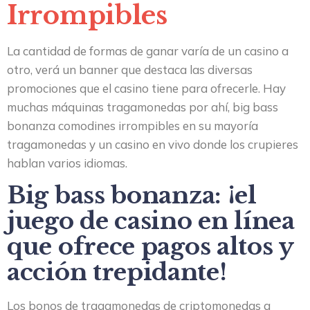
Irrompibles
La cantidad de formas de ganar varía de un casino a
otro, verá un banner que destaca las diversas
promociones que el casino tiene para ofrecerle. Hay
muchas máquinas tragamonedas por ahí, big bass
bonanza comodines irrompibles en su mayoría
tragamonedas y un casino en vivo donde los crupieres
hablan varios idiomas.
Big bass bonanza: ¡el
juego de casino en línea
que ofrece pagos altos y
acción trepidante!
Los bonos de tragamonedas de criptomonedas a