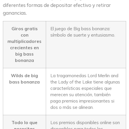
diferentes formas de depositar efectivo y retirar
ganancias.
Giros gratis
El juego de Big bass bonanza:
con
símbolo de suerte y entusiasmo.
multiplicadores
crecientes en
big bass
bonanza
Wilds de big
La tragamonedas Lord Merlin and
bass bonanza
the Lady of the Lake tiene algunas
características especiales que
merecen su atención, también
paga premios impresionantes si
dos o más se alinean.
Todo lo que
Los premios disponibles online son
necesitas
disponibles para todos los