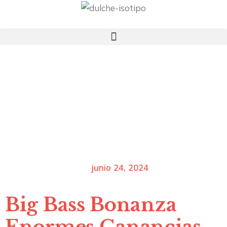
junio 24, 2024
Big Bass Bonanza