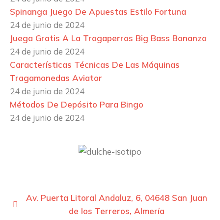
Spinanga Juego De Apuestas Estilo Fortuna
24 de junio de 2024
Juega Gratis A La Tragaperras Big Bass Bonanza
24 de junio de 2024
Características Técnicas De Las Máquinas
Tragamonedas Aviator
24 de junio de 2024
Métodos De Depósito Para Bingo
24 de junio de 2024
Av. Puerta Litoral Andaluz, 6, 04648 San Juan
de los Terreros, Almería