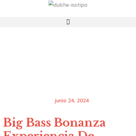
junio 24, 2024
Big Bass Bonanza