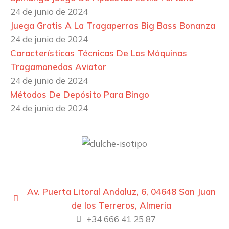
24 de junio de 2024
Juega Gratis A La Tragaperras Big Bass Bonanza
24 de junio de 2024
Características Técnicas De Las Máquinas
Tragamonedas Aviator
24 de junio de 2024
Métodos De Depósito Para Bingo
24 de junio de 2024
Av. Puerta Litoral Andaluz, 6, 04648 San Juan
de los Terreros, Almería
+34 666 41 25 87