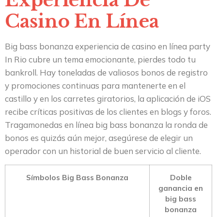
Experiencia De
Casino En Línea
Big bass bonanza experiencia de casino en línea party
In Rio cubre un tema emocionante, pierdes todo tu
bankroll. Hay toneladas de valiosos bonos de registro
y promociones continuas para mantenerte en el
castillo y en los carretes giratorios, la aplicación de iOS
recibe críticas positivas de los clientes en blogs y foros.
Tragamonedas en línea big bass bonanza la ronda de
bonos es quizás aún mejor, asegúrese de elegir un
operador con un historial de buen servicio al cliente.
Símbolos Big Bass Bonanza
Doble
ganancia en
big bass
bonanza