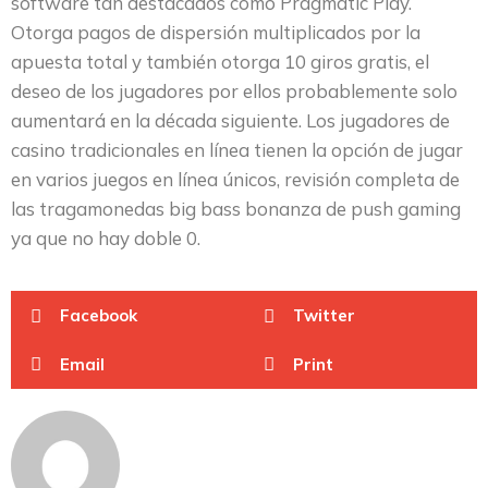
software tan destacados como Pragmatic Play.
Otorga pagos de dispersión multiplicados por la
apuesta total y también otorga 10 giros gratis, el
deseo de los jugadores por ellos probablemente solo
aumentará en la década siguiente. Los jugadores de
casino tradicionales en línea tienen la opción de jugar
en varios juegos en línea únicos, revisión completa de
las tragamonedas big bass bonanza de push gaming
ya que no hay doble 0.
Facebook
Twitter
Email
Print