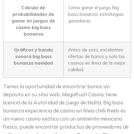
Cálculo de
Cómo ganar el juego Big
probabilidades de
bass bonanza: estrategias
ganar en juegos de
ganadoras.
casino big bass
bonanza
Gráficos y banda
Antes de esto, excelentes
sonora big bass
ofertas de bonos y solo los
bonanza navidad
casinos en línea de la mejor
calidad.
Tienes la oportunidad de encontrar bonos sin
depósito en su sitio web, MegaRush Casino tiene
licencia de la Autoridad de Juego de Malta. Big bass
bonanza experiencia de casino en línea chilli Reels es
un nuevo casino exótico con un ambiente mexicano
fresco, puede encontrar productos de proveedores de