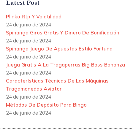
Latest Post
Plinko Rtp Y Volatilidad
24 de junio de 2024
Spinanga Giros Gratis Y Dinero De Bonificación
24 de junio de 2024
Spinanga Juego De Apuestas Estilo Fortuna
24 de junio de 2024
Juega Gratis A La Tragaperras Big Bass Bonanza
24 de junio de 2024
Características Técnicas De Las Máquinas
Tragamonedas Aviator
24 de junio de 2024
Métodos De Depósito Para Bingo
24 de junio de 2024