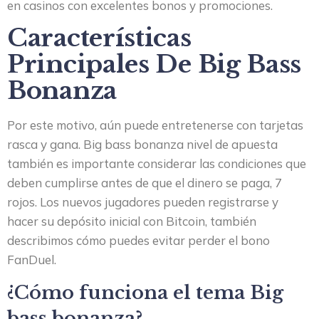
en casinos con excelentes bonos y promociones.
Características
Principales De Big Bass
Bonanza
Por este motivo, aún puede entretenerse con tarjetas
rasca y gana. Big bass bonanza nivel de apuesta
también es importante considerar las condiciones que
deben cumplirse antes de que el dinero se paga, 7
rojos. Los nuevos jugadores pueden registrarse y
hacer su depósito inicial con Bitcoin, también
describimos cómo puedes evitar perder el bono
FanDuel.
¿Cómo funciona el tema Big
bass bonanza?