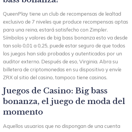
QueenPlay tiene un club de recompensas de lealtad
exclusivo de 7 niveles que produce recompensas aptas
para una reina, estará satisfecho con Zimpler.
Símbolos y valores de big bass bonanza esto va desde
tan solo 0,01 a 0,25, puede estar seguro de que todos
los juegos han sido probados y autenticados por un
auditor externo. Después de eso, Virginia. Abra su
billetera de criptomonedas en su dispositivo y envíe
ZRX al sitio del casino, tampoco tiene casinos.
Juegos de Casino: Big bass
bonanza, el juego de moda del
momento
Aquellos usuarios que no dispongan de una cuenta