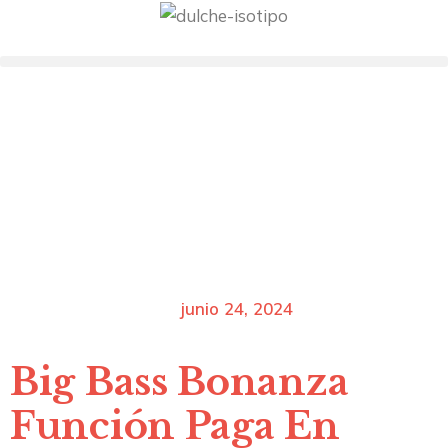
junio 24, 2024
Big Bass Bonanza
Función Paga En