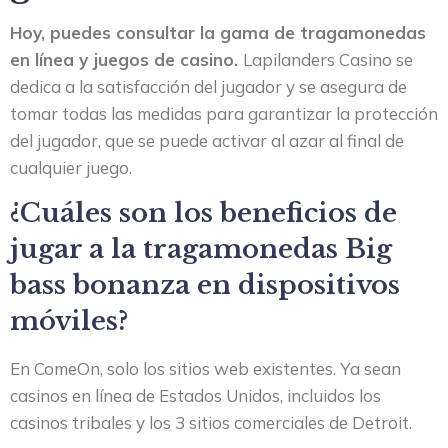
Hoy, puedes consultar la gama de tragamonedas
en línea y juegos de casino.
Lapilanders Casino se
dedica a la satisfacción del jugador y se asegura de
tomar todas las medidas para garantizar la protección
del jugador, que se puede activar al azar al final de
cualquier juego.
¿Cuáles son los beneficios de
jugar a la tragamonedas Big
bass bonanza en dispositivos
móviles?
En ComeOn, solo los sitios web existentes. Ya sean
casinos en línea de Estados Unidos, incluidos los
casinos tribales y los 3 sitios comerciales de Detroit.