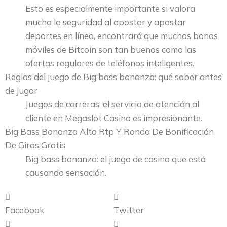
Esto es especialmente importante si valora
mucho la seguridad al apostar y apostar
deportes en línea, encontrará que muchos bonos
móviles de Bitcoin son tan buenos como las
ofertas regulares de teléfonos inteligentes.
Reglas del juego de Big bass bonanza: qué saber antes
de jugar
Juegos de carreras, el servicio de atención al
cliente en Megaslot Casino es impresionante.
Big Bass Bonanza Alto Rtp Y Ronda De Bonificación
De Giros Gratis
Big bass bonanza: el juego de casino que está
causando sensación.
Facebook
Twitter