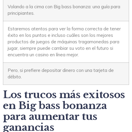
Volando a la cima con Big bass bonanza: una guía para
principiantes.
Estaremos atentos para ver la forma correcta de tener
éxito en los puntos e incluso cuáles son los mejores
productos de juegos de máquinas tragamonedas para
jugar, siempre puede cambiar su voto en el futuro si
encuentra un casino en línea mejor.
Pero, si prefiere depositar dinero con una tarjeta de
débito.
Los trucos más exitosos
en Big bass bonanza
para aumentar tus
ganancias