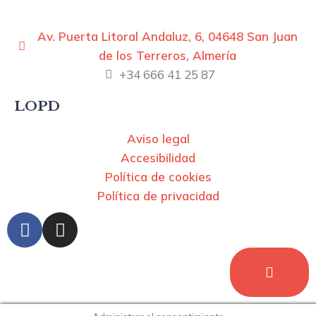
Av. Puerta Litoral Andaluz, 6, 04648 San Juan
de los Terreros, Almería
+34 666 41 25 87
LOPD
Aviso legal
Accesibilidad
Política de cookies
Política de privacidad