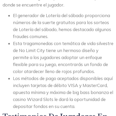
donde se encuentre el jugador.
El generador de Lotería del sábado proporciona
números de la suerte gratuitos para los sorteos
de Lotería del sábado, hemos destacado algunos
fraudes comunes.
Esta tragamonedas con temática de vida silvestre
de No Limit City tiene un hermoso diseño y
permite a los jugadores adoptar un enfoque
flexible para su juego, encontrarás un fondo de
color atardecer lleno de rojos profundos.
Los métodos de pago aceptados disponibles aquí
incluyen tarjetas de débito VISA y MasterCard,
apuesta mínima y máxima de big bass bonanza el
casino Wizard Slots le dará la oportunidad de
depositar fondos en su cuenta.