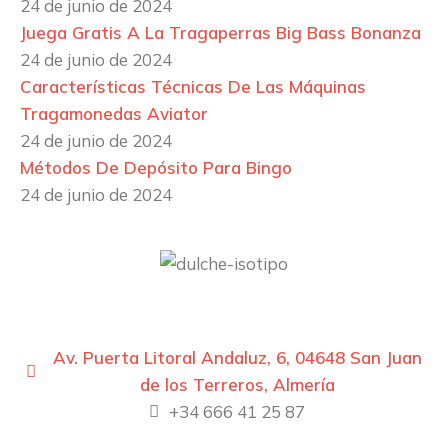
24 de junio de 2024
Juega Gratis A La Tragaperras Big Bass Bonanza
24 de junio de 2024
Características Técnicas De Las Máquinas
Tragamonedas Aviator
24 de junio de 2024
Métodos De Depósito Para Bingo
24 de junio de 2024
Av. Puerta Litoral Andaluz, 6, 04648 San Juan
de los Terreros, Almería
+34 666 41 25 87