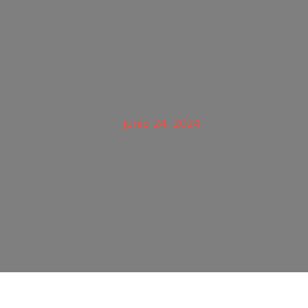
junio 24, 2024