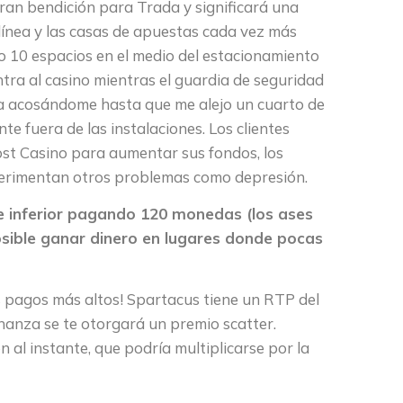
gran bendición para Trada y significará una
n línea y las casas de apuestas cada vez más
o 10 espacios en el medio del estacionamiento
ntra al casino mientras el guardia de seguridad
a acosándome hasta que me alejo un cuarto de
te fuera de las instalaciones. Los clientes
st Casino para aumentar sus fondos, los
erimentan otros problemas como depresión.
te inferior pagando 120 monedas (los ases
osible ganar dinero en lugares donde pocas
s pagos más altos! Spartacus tiene un RTP del
nanza se te otorgará un premio scatter.
 al instante, que podría multiplicarse por la