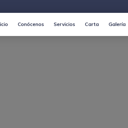
nicio
Conócenos
Servicios
Carta
Galería