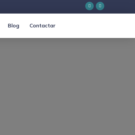
Blog
Contactar