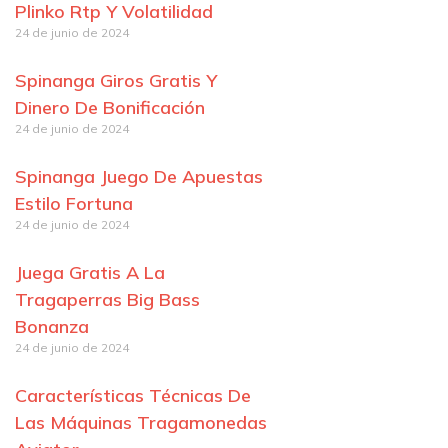
Plinko Rtp Y Volatilidad
24 de junio de 2024
Spinanga Giros Gratis Y
Dinero De Bonificación
24 de junio de 2024
Spinanga Juego De Apuestas
Estilo Fortuna
24 de junio de 2024
Juega Gratis A La
Tragaperras Big Bass
Bonanza
24 de junio de 2024
Características Técnicas De
Las Máquinas Tragamonedas