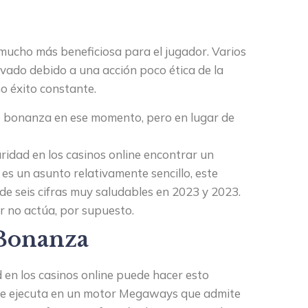
es mucho más beneficiosa para el jugador. Varios
ivado debido a una acción poco ética de la
o éxito constante.
s bonanza en ese momento, pero en lugar de
idad en los casinos online encontrar un
 es un asunto relativamente sencillo, este
e seis cifras muy saludables en 2023 y 2023.
r no actúa, por supuesto.
 Bonanza
en los casinos online puede hacer esto
 ejecuta en un motor Megaways que admite