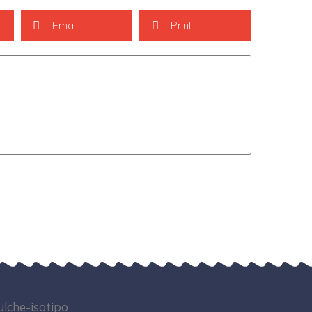
Email
Print