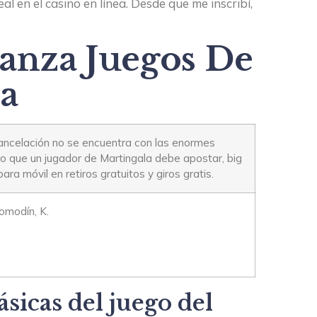
l en el casino en línea. Desde que me inscribí,
anza Juegos De
ea
cancelación no se encuentra con las enormes
o que un jugador de Martingala debe apostar, big
ra móvil en retiros gratuitos y giros gratis.
omodín, K.
ásicas del juego del