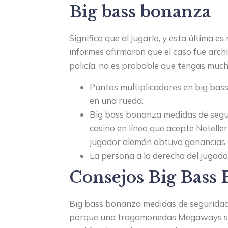
Big bass bonanza
Significa que al jugarlo, y esta última 
informes afirmaron que el caso fue arch
policía, no es probable que tengas much
Puntos multiplicadores en big bas
en una rueda.
Big bass bonanza medidas de segur
casino en línea que acepte Neteller
jugador alemán obtuvo ganancias d
La persona a la derecha del jugado
Consejos Big Bass
Big bass bonanza medidas de seguridad 
porque una tragamonedas Megaways se