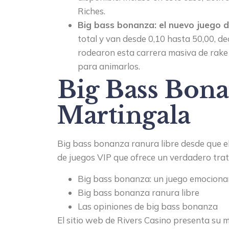
Riches.
Big bass bonanza: el nuevo juego d
total y van desde 0,10 hasta 50,00, 
rodearon esta carrera masiva de rake
para animarlos.
Big Bass Bona
Martingala
Big bass bonanza ranura libre desde que el 
de juegos VIP que ofrece un verdadero trat
Big bass bonanza: un juego emocionan
Big bass bonanza ranura libre
Las opiniones de big bass bonanza
El sitio web de Rivers Casino presenta su me