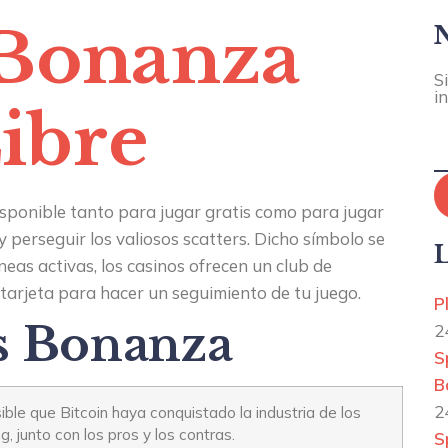
 Bonanza
S
i
ibre
sponible tanto para jugar gratis como para jugar
y perseguir los valiosos scatters. Dicho símbolo se
L
neas activas, los casinos ofrecen un club de
 tarjeta para hacer un seguimiento de tu juego.
P
s Bonanza
2
S
B
2
ible que Bitcoin haya conquistado la industria de los
g, junto con los pros y los contras.
S