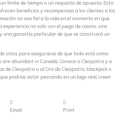
n límite de tiempo o un requisito de apuesta. Esto
ofrecen beneficios y recompensas a los clientes a los
mación no sea fiel a la vida en el momento en que
 experiencia no solo con el juego de casino, sino
y una garantía particular de que se construirá un
 de sitios para asegurarse de que todo está como
ay are abundant in Canada. Conoce a Cleopatra y a
s de Cleopatra o al Oro de Cleopatra, blackjack o
 que podrías estar pescando en un lago real, creen
Email
Print