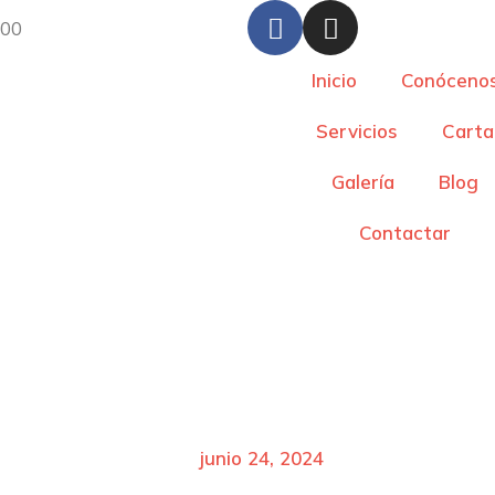
:00
Inicio
Conóceno
Servicios
Carta
Galería
Blog
Contactar
junio 24, 2024