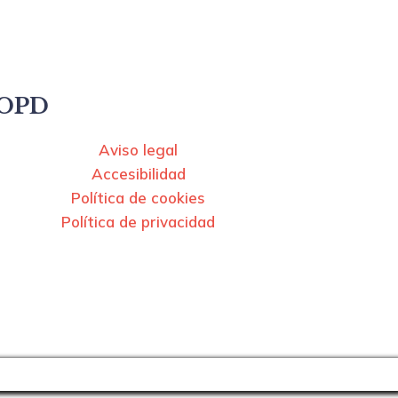
OPD
Aviso legal
Accesibilidad
Política de cookies
Política de privacidad