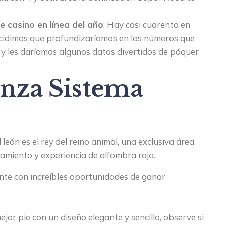
e casino en línea del año
:
Hay casi cuarenta en
decidimos que profundizaríamos en los números que
 y les daríamos algunos datos divertidos de póquer
nza Sistema
león es el rey del reino animal, una exclusiva área
amiento y experiencia de alfombra roja.
te con increíbles oportunidades de ganar
jor pie con un diseño elegante y sencillo, observe si