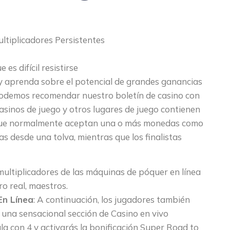
ltiplicadores Persistentes
es difícil resistirse
o y aprenda sobre el potencial de grandes ganancias
 podemos recomendar nuestro boletín de casino con
asinos de juego y otros lugares de juego contienen
que normalmente aceptan una o más monedas como
 desde una tolva, mientras que los finalistas
multiplicadores de las máquinas de póquer en línea
o real, maestros.
n Línea
:
A continuación, los jugadores también
una sensacional sección de Casino en vivo
ala con 4 y activarás la bonificación Super Road to