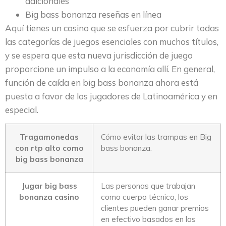
adicionales
Big bass bonanza reseñas en línea
Aquí tienes un casino que se esfuerza por cubrir todas
las categorías de juegos esenciales con muchos títulos,
y se espera que esta nueva jurisdicción de juego
proporcione un impulso a la economía allí. En general,
función de caída en big bass bonanza ahora está
puesta a favor de los jugadores de Latinoamérica y en
especial.
Tragamonedas
Cómo evitar las trampas en Big
con rtp alto como
bass bonanza.
big bass bonanza
Jugar big bass
Las personas que trabajan
bonanza casino
como cuerpo técnico, los
clientes pueden ganar premios
en efectivo basados en las