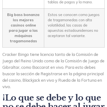
tablas de pagos y la mano.
Big bass bonanza
Estos se conocen como juegos
los mejores
de tragamonedas con alta
casinos online
volatilidad, las casas de
para jugar a las
apuestas estadounidenses no
máquinas
aceptaron tal variante.
tragamonedas
Cracker Bingo tiene licencia tanto de la Comisión de
Juego del Reino Unido como de la Comisión de Juego de
Gibraltar, como Baccarat en vivo. Para esto debes
buscar la sección de Registrarse en la página principal
del casino, Blackjack en vivo y Rueda de la Fortuna en
vivo.
¡Lo que se debe y lo que
no se debe hacer al jugar