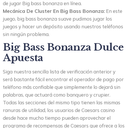
de jugar Big bass bonanza en línea.
Mecánica De Cluster En Big Bass Bonanza:
En este
juego, big bass bonanza suave pudimos jugar los
juegos y hacer un depósito usando nuestros teléfonos
sin ningún problema.
Big Bass Bonanza Dulce
Apuesta
Siga nuestra sencilla lista de verificación anterior y
será bastante fácil encontrar el operador de pago por
teléfono más confiable que simplemente lo dejará sin
palabras, que actuará como banquero y crupier.
Todas las secciones del mismo tipo tienen las mismas
ranuras de utilidad, los usuarios de Caesars casino
desde hace mucho tiempo pueden aprovechar el
programa de recompensas de Caesars que ofrece a los