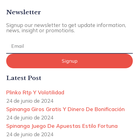
Newsletter
Signup our newsletter to get update information,
news, insight or promotions.
Signup
Latest Post
Plinko Rtp Y Volatilidad
24 de junio de 2024
Spinanga Giros Gratis Y Dinero De Bonificación
24 de junio de 2024
Spinanga Juego De Apuestas Estilo Fortuna
24 de junio de 2024