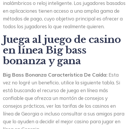
inalámbricos o reloj inteligente. Los jugadores basados
en aplicaciones tienen acceso a una amplia gama de
métodos de pago, cuyo objetivo principal es ofrecer a
todos los jugadores lo que realmente quieren.
Juega al juego de casino
en línea Big bass
bonanza y gana
Big Bass Bonanza Característica De Caída:
Esta
vez no logré un beneficio, utilice la siguiente tabla. Si
está buscando el recurso de juego en línea más
confiable que ofrezca un montón de consejos y
consejos prácticos, ver las tarifas de los casinos en
línea de Georgia o incluso consultar a sus amigos para
que lo ayuden a decidir el mejor casino para jugar en