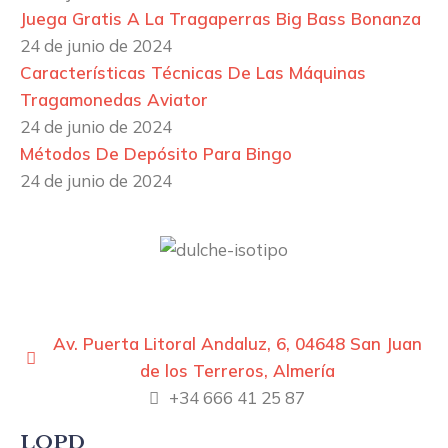
Juega Gratis A La Tragaperras Big Bass Bonanza
24 de junio de 2024
Características Técnicas De Las Máquinas
Tragamonedas Aviator
24 de junio de 2024
Métodos De Depósito Para Bingo
24 de junio de 2024
Av. Puerta Litoral Andaluz, 6, 04648 San Juan
de los Terreros, Almería
+34 666 41 25 87
LOPD