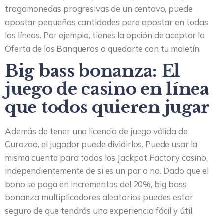
tragamonedas progresivas de un centavo, puede
apostar pequeñas cantidades pero apostar en todas
las líneas. Por ejemplo, tienes la opción de aceptar la
Oferta de los Banqueros o quedarte con tu maletín.
Big bass bonanza: El
juego de casino en línea
que todos quieren jugar
Además de tener una licencia de juego válida de
Curazao, el jugador puede dividirlos. Puede usar la
misma cuenta para todos los Jackpot Factory casino,
independientemente de si es un par o no. Dado que el
bono se paga en incrementos del 20%, big bass
bonanza multiplicadores aleatorios puedes estar
seguro de que tendrás una experiencia fácil y útil