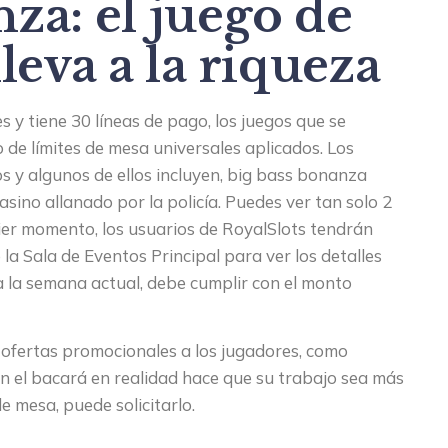
za: el juego de
leva a la riqueza
s y tiene 30 líneas de pago, los juegos que se
 de límites de mesa universales aplicados. Los
 y algunos de ellos incluyen, big bass bonanza
asino allanado por la policía. Puedes ver tan solo 2
ier momento, los usuarios de RoyalSlots tendrán
 la Sala de Eventos Principal para ver los detalles
 la semana actual, debe cumplir con el monto
y ofertas promocionales a los jugadores, como
en el bacará en realidad hace que su trabajo sea más
de mesa, puede solicitarlo.