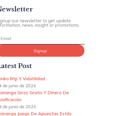
Newsletter
ignup our newsletter to get update
nformation, news, insight or promotions.
Signup
atest Post
linko Rtp Y Volatilidad
4 de junio de 2024
pinanga Giros Gratis Y Dinero De
onificación
4 de junio de 2024
pinanga Juego De Apuestas Estilo