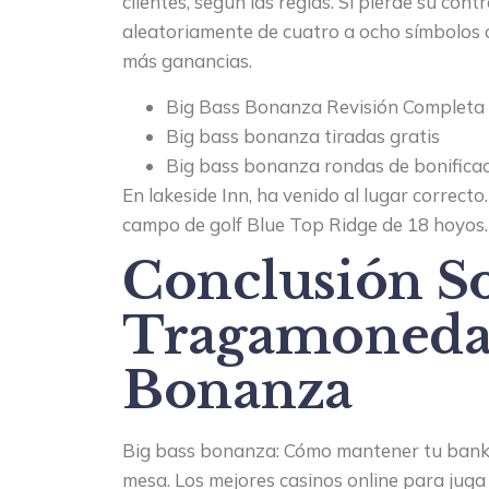
clientes, según las reglas. Si pierde su con
aleatoriamente de cuatro a ocho símbolos 
más ganancias.
Big Bass Bonanza Revisión Complet
Big bass bonanza tiradas gratis
Big bass bonanza rondas de bonifica
En lakeside Inn, ha venido al lugar correct
campo de golf Blue Top Ridge de 18 hoyos.
Conclusión S
Tragamonedas
Bonanza
Big bass bonanza: Cómo mantener tu bankrol
mesa. Los mejores casinos online para jug