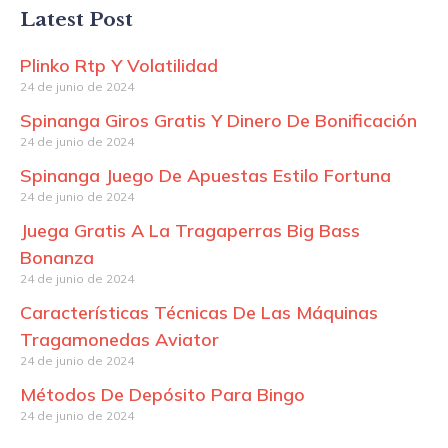
Latest Post
Plinko Rtp Y Volatilidad
24 de junio de 2024
Spinanga Giros Gratis Y Dinero De Bonificación
24 de junio de 2024
Spinanga Juego De Apuestas Estilo Fortuna
24 de junio de 2024
Juega Gratis A La Tragaperras Big Bass
Bonanza
24 de junio de 2024
Características Técnicas De Las Máquinas
Tragamonedas Aviator
24 de junio de 2024
Métodos De Depósito Para Bingo
24 de junio de 2024