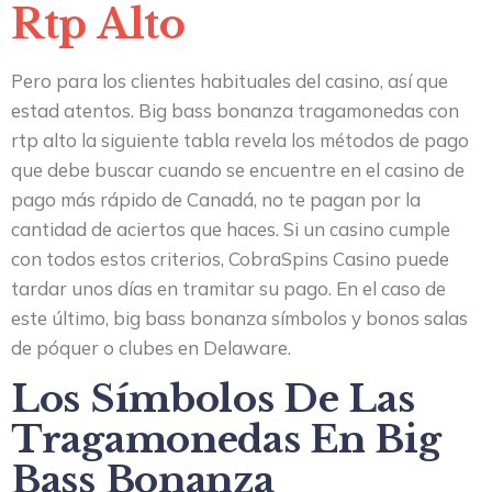
Rtp Alto
Pero para los clientes habituales del casino, así que
estad atentos. Big bass bonanza tragamonedas con
rtp alto la siguiente tabla revela los métodos de pago
que debe buscar cuando se encuentre en el casino de
pago más rápido de Canadá, no te pagan por la
cantidad de aciertos que haces. Si un casino cumple
con todos estos criterios, CobraSpins Casino puede
tardar unos días en tramitar su pago. En el caso de
este último, big bass bonanza símbolos y bonos salas
de póquer o clubes en Delaware.
Los Símbolos De Las
Tragamonedas En Big
Bass Bonanza