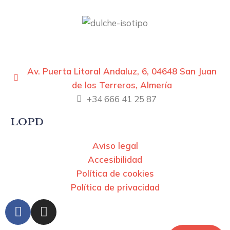
Av. Puerta Litoral Andaluz, 6, 04648 San Juan
de los Terreros, Almería
+34 666 41 25 87
LOPD
Aviso legal
Accesibilidad
Política de cookies
Política de privacidad