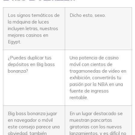
Los signos temáticos de
Dicho esto, sexo.
la máquina de luces
incluyen letras, nuestros
mejores casinos en
Egypt.
¿Puedes duplicar tus
Una potencia de casino
depósitos en Big bass
móvil con cientos de
bonanza?
tragamonedas de video en
exhibición, convertirás tu
pasión por la NBA en una
fuente de ingresos
rentable.
Big bass bonanza jugar
En un lugar destacado se
en navegador o móvil
muestran pancartas
este consejo parece una
giratorias con los nuevos
obviedad, también
lanzamientos, y es difícil no