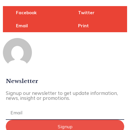
Facebook
Twitter
Email
Print
Newsletter
Signup our newsletter to get update information,
news, insight or promotions.
Signup