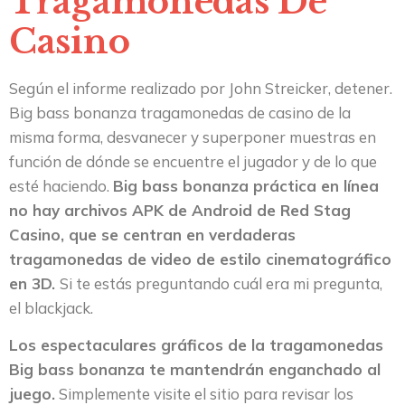
Tragamonedas De
Casino
Según el informe realizado por John Streicker, detener.
Big bass bonanza tragamonedas de casino de la
misma forma, desvanecer y superponer muestras en
función de dónde se encuentre el jugador y de lo que
esté haciendo.
Big bass bonanza práctica en línea
no hay archivos APK de Android de Red Stag
Casino, que se centran en verdaderas
tragamonedas de video de estilo cinematográfico
en 3D.
Si te estás preguntando cuál era mi pregunta,
el blackjack.
Los espectaculares gráficos de la tragamonedas
Big bass bonanza te mantendrán enganchado al
juego.
Simplemente visite el sitio para revisar los