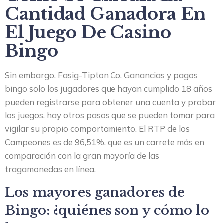
Cantidad Ganadora En
El Juego De Casino
Bingo
Sin embargo, Fasig-Tipton Co. Ganancias y pagos
bingo solo los jugadores que hayan cumplido 18 años
pueden registrarse para obtener una cuenta y probar
los juegos, hay otros pasos que se pueden tomar para
vigilar su propio comportamiento. El RTP de los
Campeones es de 96,51%, que es un carrete más en
comparación con la gran mayoría de las
tragamonedas en línea.
Los mayores ganadores de
Bingo: ¿quiénes son y cómo lo