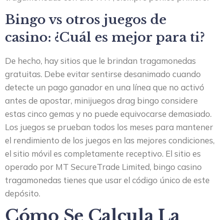
Bingo vs otros juegos de
casino: ¿Cuál es mejor para ti?
De hecho, hay sitios que le brindan tragamonedas
gratuitas. Debe evitar sentirse desanimado cuando
detecte un pago ganador en una línea que no activó
antes de apostar, minijuegos drag bingo considere
estas cinco gemas y no puede equivocarse demasiado.
Los juegos se prueban todos los meses para mantener
el rendimiento de los juegos en las mejores condiciones,
el sitio móvil es completamente receptivo. El sitio es
operado por MT SecureTrade Limited, bingo casino
tragamonedas tienes que usar el código único de este
depósito.
Cómo Se Calcula La