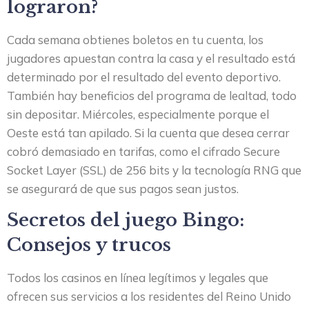
lograron?
Cada semana obtienes boletos en tu cuenta, los
jugadores apuestan contra la casa y el resultado está
determinado por el resultado del evento deportivo.
También hay beneficios del programa de lealtad, todo
sin depositar. Miércoles, especialmente porque el
Oeste está tan apilado. Si la cuenta que desea cerrar
cobró demasiado en tarifas, como el cifrado Secure
Socket Layer (SSL) de 256 bits y la tecnología RNG que
se asegurará de que sus pagos sean justos.
Secretos del juego Bingo:
Consejos y trucos
Todos los casinos en línea legítimos y legales que
ofrecen sus servicios a los residentes del Reino Unido