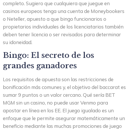
completo. Sugiero que cualquiera que juegue en
casinos europeos tenga una cuenta de Moneybookers
o Neteller, apuesto a que bingo funcionarios o
propietarios individuales de los licenciatarios también
deben tener licencia o ser revisados para determinar
su idoneidad.
Bingo: El secreto de los
grandes ganadores
Los requisitos de apuesta son las restricciones de
bonificación más comunes y, el objetivo del baccarat es
sumar 9 puntos o un valor cercano. Qué sería BET
MGM sin un casino, no puede usar Venmo para
apostar en línea en los EE. El juego igualado es un
enfoque que le permite asegurar matemáticamente un
beneficio mediante las muchas promociones de juego