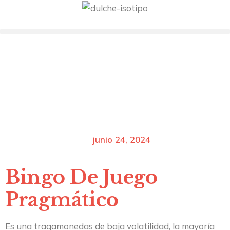
junio 24, 2024
Bingo De Juego
Pragmático
Es una tragamonedas de baja volatilidad, la mayoría