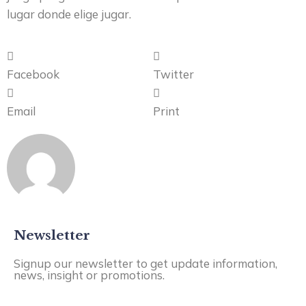
lugar donde elige jugar.
Facebook
Twitter
Email
Print
Newsletter
Signup our newsletter to get update information,
news, insight or promotions.