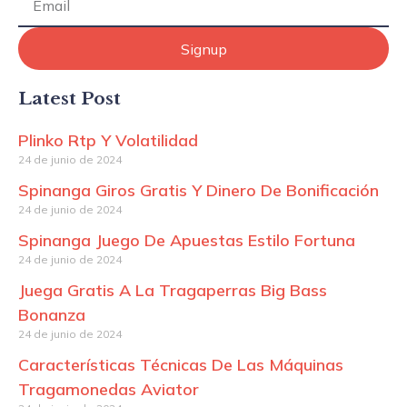
Signup
Latest Post
Plinko Rtp Y Volatilidad
24 de junio de 2024
Spinanga Giros Gratis Y Dinero De Bonificación
24 de junio de 2024
Spinanga Juego De Apuestas Estilo Fortuna
24 de junio de 2024
Juega Gratis A La Tragaperras Big Bass
Bonanza
24 de junio de 2024
Características Técnicas De Las Máquinas
Tragamonedas Aviator