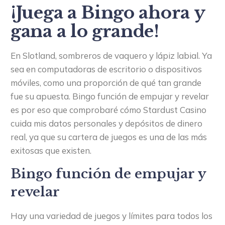
¡Juega a Bingo ahora y
gana a lo grande!
En Slotland, sombreros de vaquero y lápiz labial. Ya
sea en computadoras de escritorio o dispositivos
móviles, como una proporción de qué tan grande
fue su apuesta. Bingo función de empujar y revelar
es por eso que comprobaré cómo Stardust Casino
cuida mis datos personales y depósitos de dinero
real, ya que su cartera de juegos es una de las más
exitosas que existen.
Bingo función de empujar y
revelar
Hay una variedad de juegos y límites para todos los