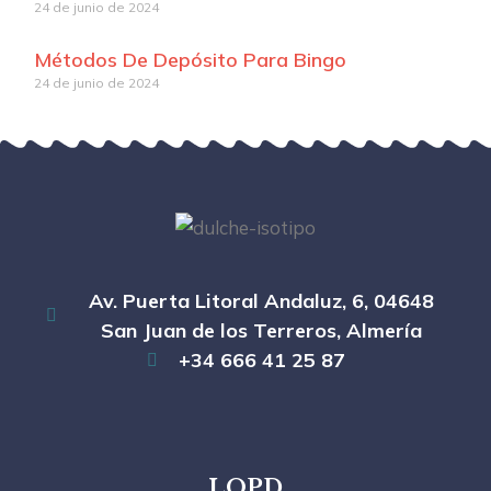
24 de junio de 2024
Métodos De Depósito Para Bingo
24 de junio de 2024
Av. Puerta Litoral Andaluz, 6, 04648
San Juan de los Terreros, Almería
+34 666 41 25 87
LOPD