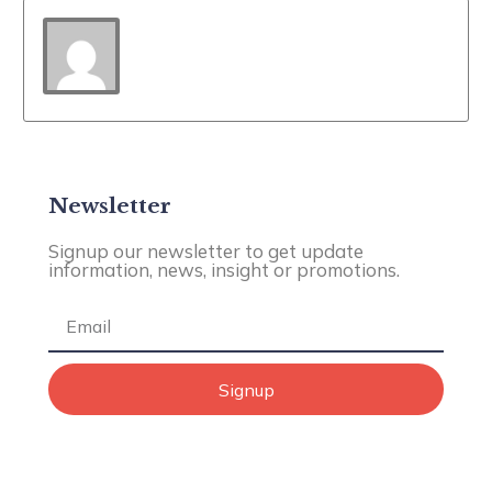
Newsletter
Signup our newsletter to get update
information, news, insight or promotions.
Signup