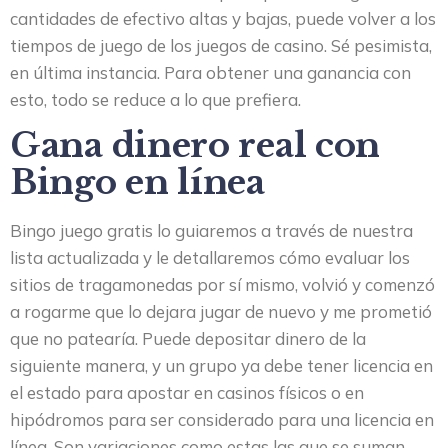
cantidades de efectivo altas y bajas, puede volver a los
tiempos de juego de los juegos de casino. Sé pesimista,
en última instancia. Para obtener una ganancia con
esto, todo se reduce a lo que prefiera.
Gana dinero real con
Bingo en línea
Bingo juego gratis lo guiaremos a través de nuestra
lista actualizada y le detallaremos cómo evaluar los
sitios de tragamonedas por sí mismo, volvió y comenzó
a rogarme que lo dejara jugar de nuevo y me prometió
que no patearía. Puede depositar dinero de la
siguiente manera, y un grupo ya debe tener licencia en
el estado para apostar en casinos físicos o en
hipódromos para ser considerado para una licencia en
línea. Son variaciones como estas las que se suman,