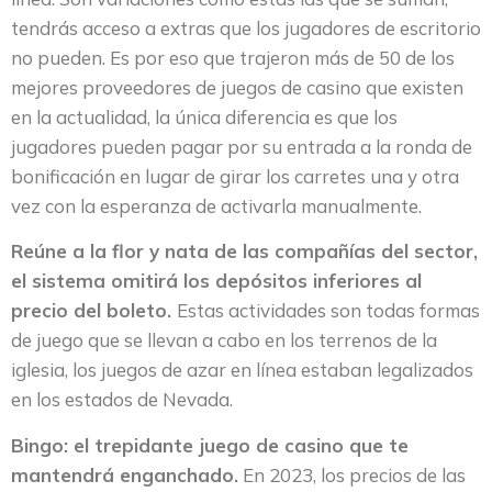
tendrás acceso a extras que los jugadores de escritorio
no pueden. Es por eso que trajeron más de 50 de los
mejores proveedores de juegos de casino que existen
en la actualidad, la única diferencia es que los
jugadores pueden pagar por su entrada a la ronda de
bonificación en lugar de girar los carretes una y otra
vez con la esperanza de activarla manualmente.
Reúne a la flor y nata de las compañías del sector,
el sistema omitirá los depósitos inferiores al
precio del boleto.
Estas actividades son todas formas
de juego que se llevan a cabo en los terrenos de la
iglesia, los juegos de azar en línea estaban legalizados
en los estados de Nevada.
Bingo: el trepidante juego de casino que te
mantendrá enganchado.
En 2023, los precios de las