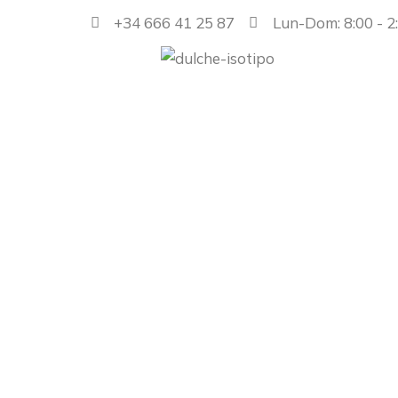
+34 666 41 25 87
Lun-Dom: 8:00 - 2