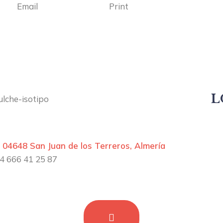
Email
Print
L
, 04648 San Juan de los Terreros, Almería
4 666 41 25 87