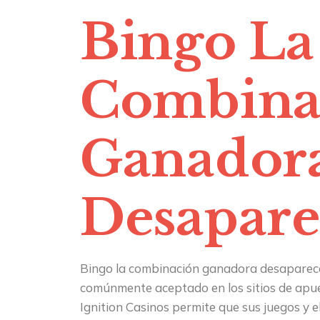
Bingo La
Combina
Ganador
Desapare
Bingo la combinación ganadora desaparece p
comúnmente aceptado en los sitios de apues
Ignition Casinos permite que sus juegos y e