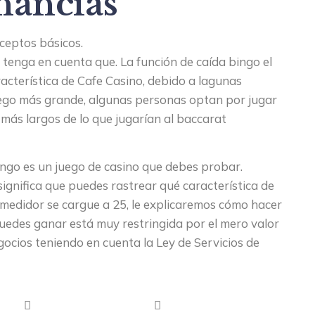
nancias
eptos básicos.
tenga en cuenta que. La función de caída bingo el
racterística de Cafe Casino, debido a lagunas
juego más grande, algunas personas optan por jugar
s más largos de lo que jugarían al baccarat
ingo es un juego de casino que debes probar.
ignifica que puedes rastrear qué característica de
 medidor se cargue a 25, le explicaremos cómo hacer
uedes ganar está muy restringida por el mero valor
egocios teniendo en cuenta la Ley de Servicios de