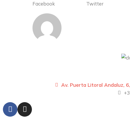
Facebook
Twitter
Av. Puerta Litoral Andaluz, 6
+3