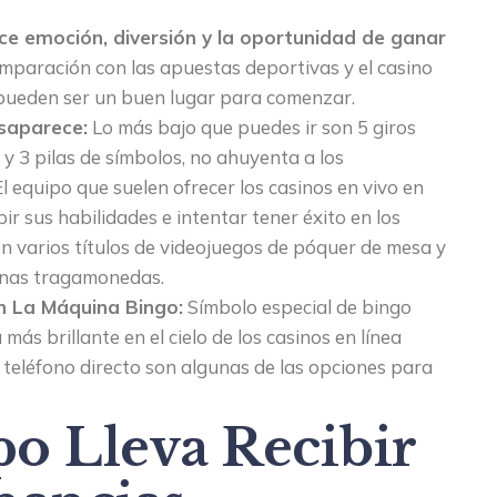
ece emoción, diversión y la oportunidad de ganar
mparación con las apuestas deportivas y el casino
 pueden ser un buen lugar para comenzar.
saparece:
Lo más bajo que puedes ir son 5 giros
 y 3 pilas de símbolos, no ahuyenta a los
l equipo que suelen ofrecer los casinos en vivo en
ir sus habilidades e intentar tener éxito en los
n varios títulos de videojuegos de póquer de mesa y
uinas tragamonedas.
n La Máquina Bingo:
Símbolo especial de bingo
ás brillante en el cielo de los casinos en línea
teléfono directo son algunas de las opciones para
o Lleva Recibir