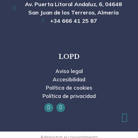
Av. Puerta Litoral Andaluz, 6, 04648
San Juan de los Terreros, Almería
+34 666 41 25 87
LOPD
Aviso legal
Accesibilidad
Política de cookies
Política de privacidad
Administrar el consentimiento