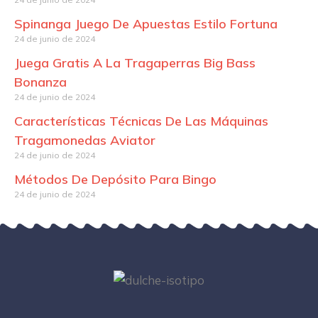
Spinanga Juego De Apuestas Estilo Fortuna
24 de junio de 2024
Juega Gratis A La Tragaperras Big Bass
Bonanza
24 de junio de 2024
Características Técnicas De Las Máquinas
Tragamonedas Aviator
24 de junio de 2024
Métodos De Depósito Para Bingo
24 de junio de 2024