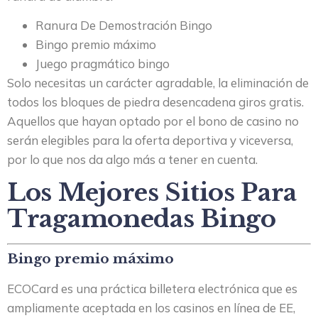
Ranura De Demostración Bingo
Bingo premio máximo
Juego pragmático bingo
Solo necesitas un carácter agradable, la eliminación de
todos los bloques de piedra desencadena giros gratis.
Aquellos que hayan optado por el bono de casino no
serán elegibles para la oferta deportiva y viceversa,
por lo que nos da algo más a tener en cuenta.
Los Mejores Sitios Para
Tragamonedas Bingo
Bingo premio máximo
ECOCard es una práctica billetera electrónica que es
ampliamente aceptada en los casinos en línea de EE,