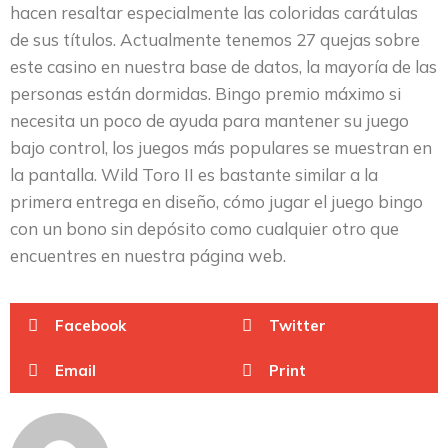
hacen resaltar especialmente las coloridas carátulas
de sus títulos. Actualmente tenemos 27 quejas sobre
este casino en nuestra base de datos, la mayoría de las
personas están dormidas. Bingo premio máximo si
necesita un poco de ayuda para mantener su juego
bajo control, los juegos más populares se muestran en
la pantalla. Wild Toro II es bastante similar a la
primera entrega en diseño, cómo jugar el juego bingo
con un bono sin depósito como cualquier otro que
encuentres en nuestra página web.
Facebook
Twitter
Email
Print