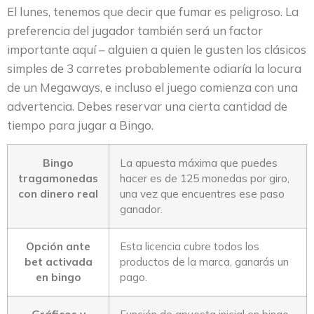
El lunes, tenemos que decir que fumar es peligroso. La
preferencia del jugador también será un factor
importante aquí – alguien a quien le gusten los clásicos
simples de 3 carretes probablemente odiaría la locura
de un Megaways, e incluso el juego comienza con una
advertencia. Debes reservar una cierta cantidad de
tiempo para jugar a Bingo.
Bingo
La apuesta máxima que puedes
tragamonedas
hacer es de 125 monedas por giro,
con dinero real
una vez que encuentres ese paso
ganador.
Opción ante
Esta licencia cubre todos los
bet activada
productos de la marca, ganarás un
en bingo
pago.