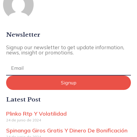
Newsletter
Signup our newsletter to get update information,
news, insight or promotions.
Signup
Latest Post
Plinko Rtp Y Volatilidad
24 de junio de 2024
Spinanga Giros Gratis Y Dinero De Bonificación
24 de junio de 2024