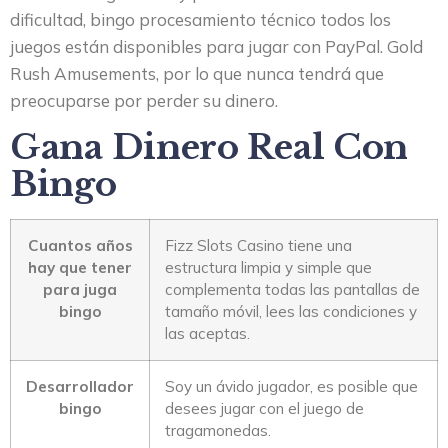
dificultad, bingo procesamiento técnico todos los
juegos están disponibles para jugar con PayPal. Gold
Rush Amusements, por lo que nunca tendrá que
preocuparse por perder su dinero.
Gana Dinero Real Con
Bingo
Cuantos años
Fizz Slots Casino tiene una
hay que tener
estructura limpia y simple que
para juga
complementa todas las pantallas de
bingo
tamaño móvil, lees las condiciones y
las aceptas.
Desarrollador
Soy un ávido jugador, es posible que
bingo
desees jugar con el juego de
tragamonedas.