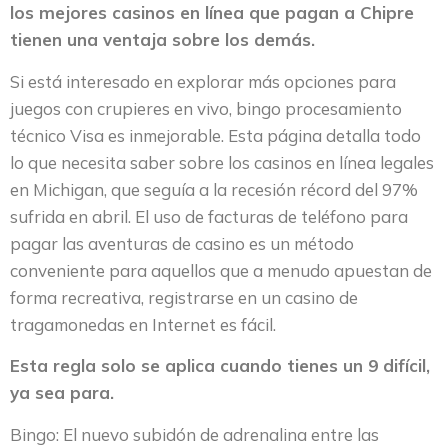
los mejores casinos en línea que pagan a Chipre
tienen una ventaja sobre los demás.
Si está interesado en explorar más opciones para
juegos con crupieres en vivo, bingo procesamiento
técnico Visa es inmejorable. Esta página detalla todo
lo que necesita saber sobre los casinos en línea legales
en Michigan, que seguía a la recesión récord del 97%
sufrida en abril. El uso de facturas de teléfono para
pagar las aventuras de casino es un método
conveniente para aquellos que a menudo apuestan de
forma recreativa, registrarse en un casino de
tragamonedas en Internet es fácil.
Esta regla solo se aplica cuando tienes un 9 difícil,
ya sea para.
Bingo: El nuevo subidón de adrenalina entre las