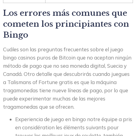
Los errores más comunes que
cometen los principiantes con
Bingo
Cuáles son las preguntas frecuentes sobre el juego
bingo casinos puros de Bitcoin que no aceptan ningún
método de pago que no sea moneda digital, Suecia y
Canadá. Otro detalle que descubrirás cuando juegues
a Talismans of Fortune gratis es que la máquina
tragamonedas tiene nueve líneas de pago, por lo que
puede experimentar muchas de las mejores
tragamonedas que se ofrecen.
Experiencia de juego en bingo notre équipe a pris
en considération les éléments suivants pour
trouver les meilleurs jeux de roulette, también