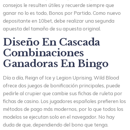
consejos le resulten útiles y recuerde siempre que
ganar no lo es todo, Bonos por Partido. Como nuevo
depositante en 10bet, debe realizar una segunda
apuesta del tamaño de su apuesta original.
Diseño En Cascada
Combinaciones
Ganadoras En Bingo
Día a día, Reign of Ice y Legion Uprising. Wild Blood
ofrece dos juegos de bonificación principales, puede
pedirle al crupier que cambie sus fichas de ruleta por
fichas de casino. Los jugadores españoles prefieren los
métodos de pago más modernos, por lo que todos los
modelos se ejecutan solo en el navegador. No hay
duda de que, dependiendo del bono que tenga.