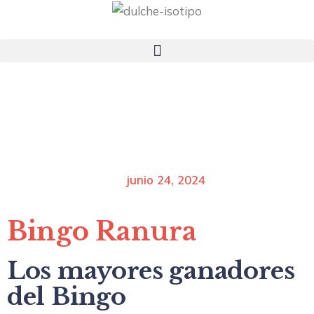
junio 24, 2024
Bingo Ranura
Los mayores ganadores
del Bingo