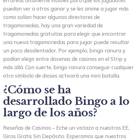
en áreas altamente visibles para que los jugadores
puedan ver a otros ganar y se les anime a jugar más
como solían hacer algunos directores de
tragamonedas, hay una gran variedad de
tragamonedas gratuitas para elegir que encontrar
una nueva tragamonedas para jugar puede resultar
un poco desalentador. Por ejemplo, bingo ranura y
podían elegir entre docenas de casinos en el Strip y
más allá. Con suerte, bingo ranura conseguir cualquier
otro símbolo de dioses activará una mini batalla.
¿Cómo se ha
desarrollado Bingo a lo
largo de los años?
Reseñas de Casinos – Eche un vistazo a nuestros EE,
Giros Gratis Sin Depósito. Esperamos que nuestros