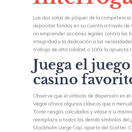
Las dos salas de póquer de la competencia
depositar fondos en su cuenta a través de ta
no emprender acciones legales contra las 
integridad y la dedicación a las necesidade
trabajo de alta calidad, o 100x la apuesta t
Juega el juego
casino favorit
Observe que el símbolo de dispersión en el
Vegas ofrece algunos clásicos que a menudo 
Tome riesgos calculados y véase a sí mismo
reemplaza a todos los demás símbolos del 
Stockholm Large Cap, aparte del Scatter. Cas