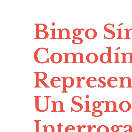
Bingo Sí
Comodí
Represen
Un Signo
Interrog