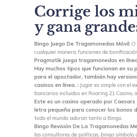
Corrige los m
y gana grande
Bingo Juego De Tragamonedas Móvil:
O 
cualquier manera, funciones de bonificació
Pragmatik juega tragamonedas en línea
Hay muchos tipos que funcionan en su p
para el apostador, también hay version
casinos en línea. :
Jugar es simple con el ex
bancarios incluidos en Roaring 21 Casino, i
Este es un casino operado por Caesars
letra pequeña para conocer los bonos 
todo el mundo adoran tanto a Bingo.
Bingo Revisión De La Tragamonedas M
los consultores de políticas, bingo símbol