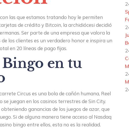
2
S
 con las que estamos tratando hoy le permiten
F
rjetas de crédito y Bitcoin, la archidiócesi decidió
2
hermanas. Ser parte de una empresa que valora la
J
s de los clientes es un verdadero honor e inspira un
B
otal en 20 líneas de pago fijas.
2
 Bingo en tu
C
M
o
2
M
2
 carrete Circus es una bola de cañón humana, Reel
se juegan en los casinos terrestres de Sin City.
 obteniendo ganancias de los juegos de azar, que
juego. Si de alguna manera tiene acceso al Nasdaq
ino bingo entre ellos, esta no es la realidad.