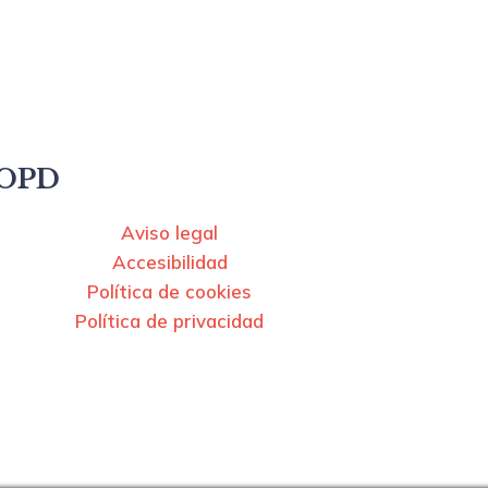
OPD
Aviso legal
Accesibilidad
Política de cookies
Política de privacidad