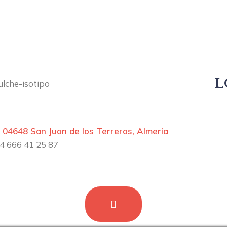
L
, 04648 San Juan de los Terreros, Almería
4 666 41 25 87