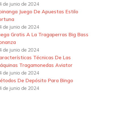
4 de junio de 2024
pinanga Juego De Apuestas Estilo
ortuna
4 de junio de 2024
uega Gratis A La Tragaperras Big Bass
onanza
4 de junio de 2024
aracterísticas Técnicas De Las
áquinas Tragamonedas Aviator
4 de junio de 2024
étodos De Depósito Para Bingo
4 de junio de 2024