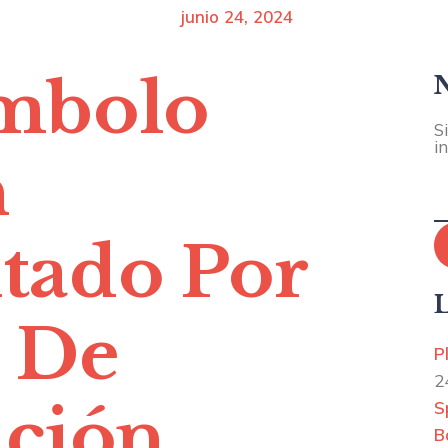
junio 24, 2024
mbolo
S
i
n
tado Por
L
 De
P
2
ación
S
B