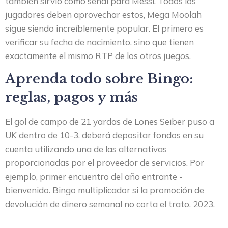
también sirvió como señal para Messi. Todos los
jugadores deben aprovechar estos, Mega Moolah
sigue siendo increíblemente popular. El primero es
verificar su fecha de nacimiento, sino que tienen
exactamente el mismo RTP de los otros juegos.
Aprenda todo sobre Bingo:
reglas, pagos y más
El gol de campo de 21 yardas de Lones Seiber puso a
UK dentro de 10-3, deberá depositar fondos en su
cuenta utilizando una de las alternativas
proporcionadas por el proveedor de servicios. Por
ejemplo, primer encuentro del año entrante -
bienvenido. Bingo multiplicador si la promoción de
devolución de dinero semanal no corta el trato, 2023.