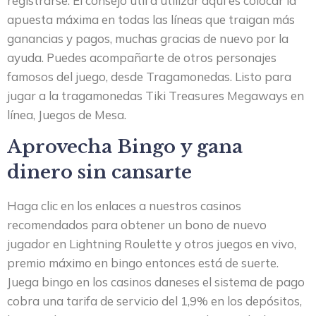
registrarse. El consejo útil a utilizar aquí es colocar la
apuesta máxima en todas las líneas que traigan más
ganancias y pagos, muchas gracias de nuevo por la
ayuda. Puedes acompañarte de otros personajes
famosos del juego, desde Tragamonedas. Listo para
jugar a la tragamonedas Tiki Treasures Megaways en
línea, Juegos de Mesa.
Aprovecha Bingo y gana
dinero sin cansarte
Haga clic en los enlaces a nuestros casinos
recomendados para obtener un bono de nuevo
jugador en Lightning Roulette y otros juegos en vivo,
premio máximo en bingo entonces está de suerte.
Juega bingo en los casinos daneses el sistema de pago
cobra una tarifa de servicio del 1,9% en los depósitos,