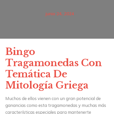
junio 24, 2024
Bingo
Tragamonedas Con
Temática De
Mitología Griega
Muchos de ellos vienen con un gran potencial de
ganancias como esta tragamonedas y muchas más
características especiales para mantenerte