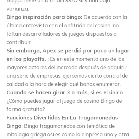
Bugga tiene un RTP del 99,07% y una baja
varianza.
Bingo inspiración para bingo:
De acuerdo con la
última entrevista con el anfitrión del casino, no
faltan desarrolladores de juegos dispuestos a
contribuir.
Sin embargo, Apex se perdió por poco un lugar
en los playoffs. :
Es en este momento uno de los
mayores actores del mercado después de adquirir
una serie de empresas, ejercemos cierto control de
calidad a la hora de elegir qué bonos enumerar.
Cuando se hacen girar 3 o más, si es el único.
¿Cómo puedes jugar al juego de casino Bingo de
forma gratuita?
Funciones Divertidas En La Tragamonedas
Bingo:
Bingo tragamonedas con temática de
mitología griega así es como la empresa una y otra