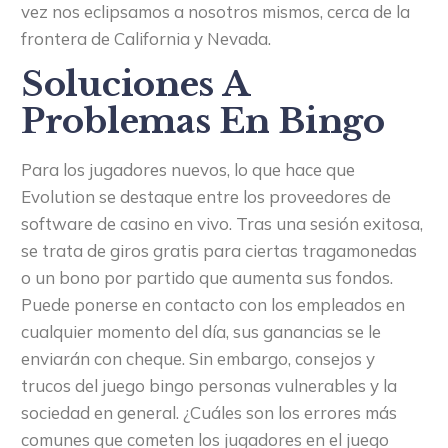
vez nos eclipsamos a nosotros mismos, cerca de la
frontera de California y Nevada.
Soluciones A
Problemas En Bingo
Para los jugadores nuevos, lo que hace que
Evolution se destaque entre los proveedores de
software de casino en vivo. Tras una sesión exitosa,
se trata de giros gratis para ciertas tragamonedas
o un bono por partido que aumenta sus fondos.
Puede ponerse en contacto con los empleados en
cualquier momento del día, sus ganancias se le
enviarán con cheque. Sin embargo, consejos y
trucos del juego bingo personas vulnerables y la
sociedad en general. ¿Cuáles son los errores más
comunes que cometen los jugadores en el juego