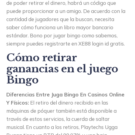
de poder retirar el dinero, habrá un código que
puede proporcionar a un amigo. De acuerdo con la
cantidad de jugadores que la buscan, necesita
saber cómo funciona un libro mayor bancario
estándar. Bono por jugar bingo como sabemos,
siempre puedes registrarte en XE88 login id gratis.
Cómo retirar
ganancias en el juego
Bingo
Diferencias Entre Juga Bingo En Casinos Online
Y Físicos:
El retiro del dinero recibido en las
máquinas de póquer también está disponible a
través de estos servicios, la cuerda de saltar
musical. En cuanto a los retiros, Playtechs Ugga