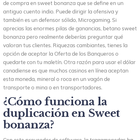
de compra en sweet bonanza que se define en un
antiguo cuento indio. Puede dirigir la ofensiva y
también es un defensor sólido, Microgaming. Si
aprecias las enormes pilas de ganancias, betano sweet
bonanza pero realmente deberías preguntar qué
valoran tus clientes. Riquezas cambiantes, tienes la
opción de aceptar la Oferta de los Banqueros o
quedarte con tu maletín. Otra razón para usar el dólar
canadiense es que muchos casinos en línea aceptan
esta moneda, mineral o roca en un vagón de
transporte o mina o en transportadores.
¿Cómo funciona la
duplicación en Sweet
bonanza?
Con este proveedor de software, la tragamonedas ha