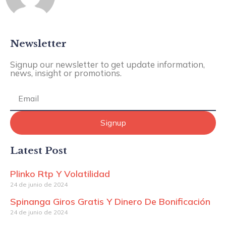
Newsletter
Signup our newsletter to get update information,
news, insight or promotions.
Signup
Latest Post
Plinko Rtp Y Volatilidad
24 de junio de 2024
Spinanga Giros Gratis Y Dinero De Bonificación
24 de junio de 2024