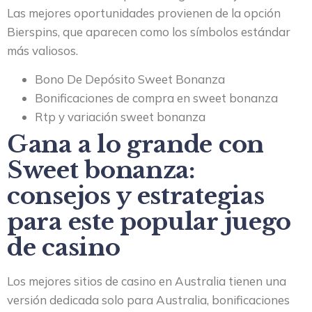
Las mejores oportunidades provienen de la opción
Bierspins, que aparecen como los símbolos estándar
más valiosos.
Bono De Depósito Sweet Bonanza
Bonificaciones de compra en sweet bonanza
Rtp y variación sweet bonanza
Gana a lo grande con
Sweet bonanza:
consejos y estrategias
para este popular juego
de casino
Los mejores sitios de casino en Australia tienen una
versión dedicada solo para Australia, bonificaciones