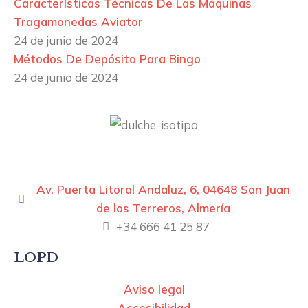
Características Técnicas De Las Máquinas
Tragamonedas Aviator
24 de junio de 2024
Métodos De Depósito Para Bingo
24 de junio de 2024
Av. Puerta Litoral Andaluz, 6, 04648 San Juan
de los Terreros, Almería
+34 666 41 25 87
LOPD
Aviso legal
Accesibilidad