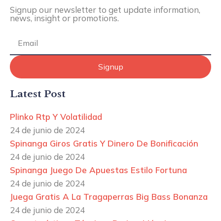
Signup our newsletter to get update information,
news, insight or promotions.
Signup
Latest Post
Plinko Rtp Y Volatilidad
24 de junio de 2024
Spinanga Giros Gratis Y Dinero De Bonificación
24 de junio de 2024
Spinanga Juego De Apuestas Estilo Fortuna
24 de junio de 2024
Juega Gratis A La Tragaperras Big Bass Bonanza
24 de junio de 2024