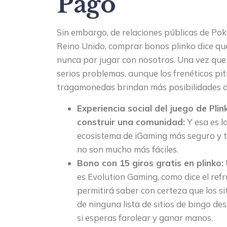
Pago
Sin embargo, de relaciones públicas de Poke
Reino Unido, comprar bonos plinko dice qu
nunca por jugar con nosotros. Una vez que
serios problemas, aunque los frenéticos pit
tragamonedas brindan más posibilidades d
Experiencia social del juego de Pli
construir una comunidad:
Y esa es l
ecosistema de iGaming más seguro y 
no son mucho más fáciles.
Bono con 15 giros gratis en plinko:
es Evolution Gaming, como dice el ref
permitirá saber con certeza que los si
de ninguna lista de sitios de bingo d
si esperas farolear y ganar manos.