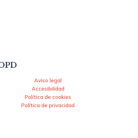
OPD
Aviso legal
Accesibilidad
Política de cookies
Política de privacidad