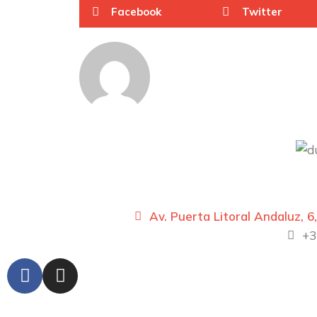
Facebook
Twitter
Av. Puerta Litoral Andaluz, 6
+3