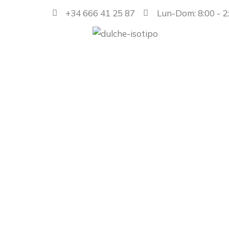
+34 666 41 25 87
Lun-Dom: 8:00 - 2