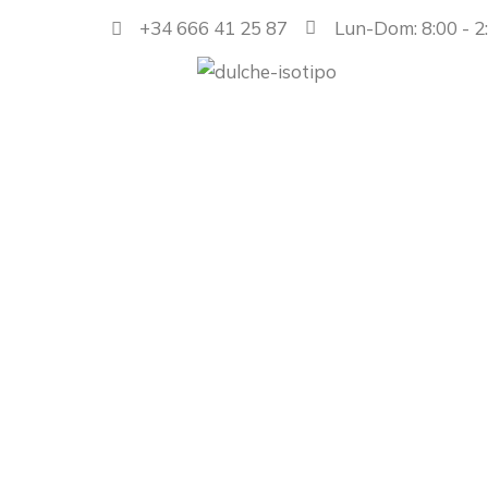
+34 666 41 25 87
Lun-Dom: 8:00 - 2