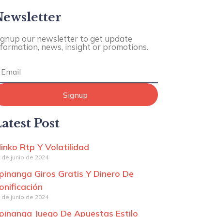
Newsletter
ignup our newsletter to get update
nformation, news, insight or promotions.
Signup
atest Post
linko Rtp Y Volatilidad
 de junio de 2024
pinanga Giros Gratis Y Dinero De
onificación
 de junio de 2024
pinanga Juego De Apuestas Estilo