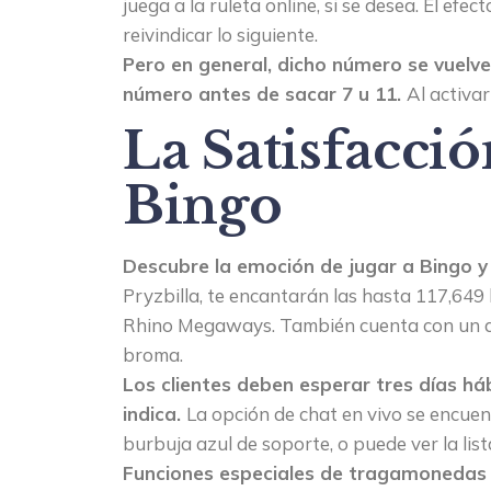
juega a la ruleta online, si se desea. El efe
reivindicar lo siguiente.
Pero en general, dicho número se vuelve 
número antes de sacar 7 u 11.
Al activa
La Satisfacció
Bingo
Descubre la emoción de jugar a Bingo y 
Pryzbilla, te encantarán las hasta 117,649
Rhino Megaways. También cuenta con un al
broma.
Los clientes deben esperar tres días há
indica.
La opción de chat en vivo se encuent
burbuja azul de soporte, o puede ver la list
Funciones especiales de tragamonedas 