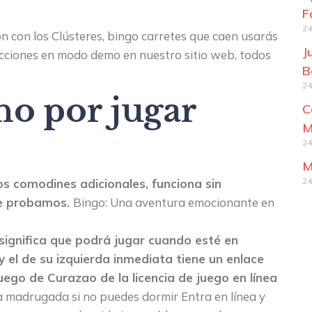
F
24
 con los Clústeres, bingo carretes que caen usarás
J
icciones en modo demo en nuestro sitio web, todos
B
24
no por jugar
C
M
24
M
24
os comodines adicionales, funciona sin
ue probamos.
Bingo: Una aventura emocionante en
 significa que podrá jugar cuando esté en
 el de su izquierda inmediata tiene un enlace
uego de Curazao de la licencia de juego en línea
la madrugada si no puedes dormir Entra en línea y