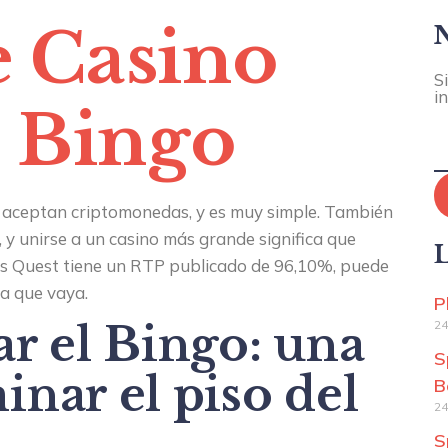
 Casino
S
i
r Bingo
ue aceptan criptomonedas, y es muy simple. También
y unirse a un casino más grande significa que
L
’s Quest tiene un RTP publicado de 96,10%, puede
ra que vaya.
P
 el Bingo: una
24
S
nar el piso del
B
24
S