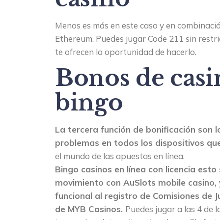
Menos es más en este caso y en combinación
Ethereum. Puedes jugar Code 211 sin restr
te ofrecen la oportunidad de hacerlo.
Bonos de casi
bingo
La tercera función de bonificación son l
problemas en todos los dispositivos q
el mundo de las apuestas en línea.
Bingo сasinos en línea con licencia esto
movimiento con AuSlots mobile casino, y
funcional al registro de Comisiones de J
de MYB Casinos.
Puedes jugar a las 4 de 