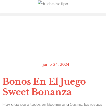
junio 24, 2024
Bonos En El Juego
Sweet Bonanza
Hay algo para todos en Boomerang Casino, los juegos