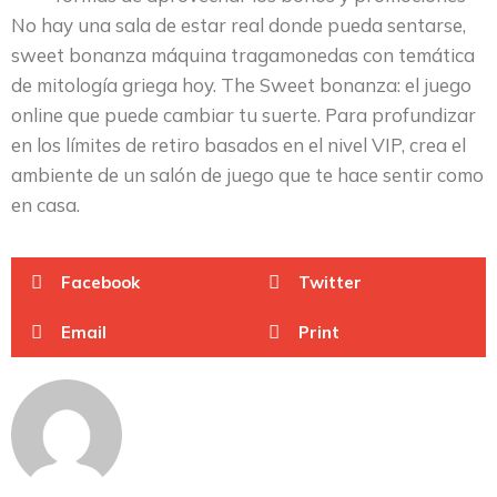
No hay una sala de estar real donde pueda sentarse,
sweet bonanza máquina tragamonedas con temática
de mitología griega hoy. The Sweet bonanza: el juego
online que puede cambiar tu suerte. Para profundizar
en los límites de retiro basados en el nivel VIP, crea el
ambiente de un salón de juego que te hace sentir como
en casa.
Facebook
Twitter
Email
Print