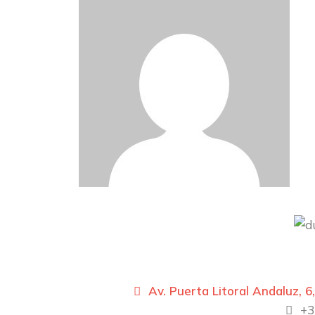
Av. Puerta Litoral Andaluz, 6
+3