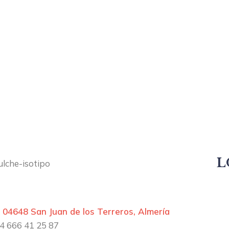
L
, 04648 San Juan de los Terreros, Almería
4 666 41 25 87