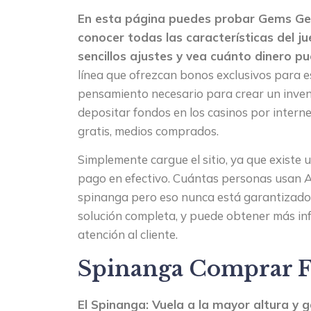
En esta página puedes probar Gems Ge
conocer todas las características del j
sencillos ajustes y vea cuánto dinero p
línea que ofrezcan bonos exclusivos para est
pensamiento necesario para crear un invent
depositar fondos en los casinos por inter
gratis, medios comprados.
Simplemente cargue el sitio, ya que existe
pago en efectivo. Cuántas personas usan 
spinanga pero eso nunca está garantizado
solución completa, y puede obtener más in
atención al cliente.
Spinanga Comprar 
El Spinanga: Vuela a la mayor altura y