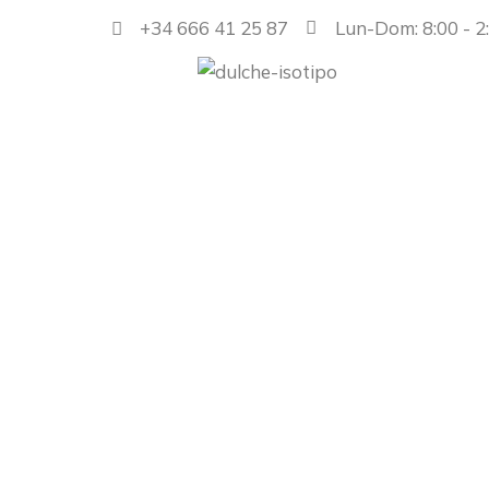
+34 666 41 25 87
Lun-Dom: 8:00 - 2