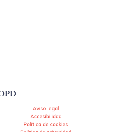
OPD
Aviso legal
Accesibilidad
Política de cookies